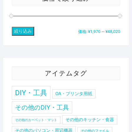
絞り込み
最
最
価格:
¥1,970
—
¥48,020
低
高
価
価
格
格
アイテムタグ
DIY・工具
OA・プリンタ用紙
その他のDIY・工具
その他のキッチン・食器
その他のカーペット・マット
その他のパソコン・周辺機器
その他のファイル