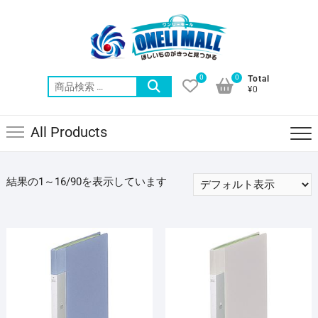
Skip
to
content
0
0
Total
検
¥0
索
対
All Products
象:
結果の1～16/90を表示しています