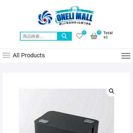
Skip
to
content
0
0
Total
検
¥0
索
対
All Products
象: