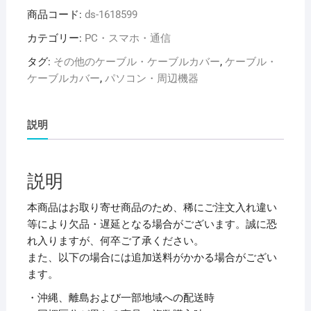
レ
商品コード:
ds-1618599
コ
ム
カテゴリー:
PC・スマホ・通信
ケ
タグ:
その他のケーブル・ケーブルカバー
,
ケーブル・
ー
ケーブルカバー
,
パソコン・周辺機器
ブ
ル
ボ
説明
ッ
ク
ス
説明
(4
個
本商品はお取り寄せ商品のため、稀にご注文入れ違い
口)
等により欠品・遅延となる場合がございます。誠に恐
EKC-
れ入りますが、何卒ご了承ください。
BOX002BK【×2
また、以下の場合には追加送料がかかる場合がござい
セ
ます。
ッ
・沖縄、離島および一部地域への配送時
ト】