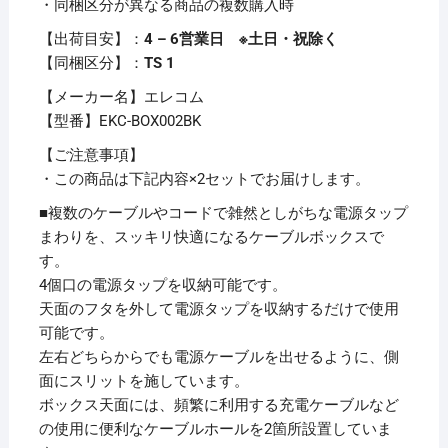
・同梱区分が異なる商品の複数購入時
個
【出荷目安】：
4 – 6営業日 ※土日・祝除く
【同梱区分】：
TS 1
【メーカー名】エレコム
【型番】EKC-BOX002BK
【ご注意事項】
・この商品は下記内容×2セットでお届けします。
■複数のケーブルやコードで雑然としがちな電源タップ
まわりを、スッキリ快適になるケーブルボックスで
す。
4個口の電源タップを収納可能です。
天面のフタを外して電源タップを収納するだけで使用
可能です。
左右どちらからでも電源ケーブルを出せるように、側
面にスリットを施しています。
ボックス天面には、頻繁に利用する充電ケーブルなど
の使用に便利なケーブルホールを2箇所設置していま