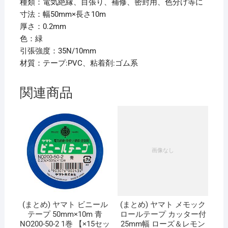
種類：電気絶縁、目張り、補修、密封用、色分け等に
寸法：幅50mm×長さ10m
厚さ：0.2mm
色：緑
引張強度：35N/10mm
材質：テープ:PVC、粘着剤:ゴム系
関連商品
(まとめ) ヤマト ビニール
(まとめ) ヤマト メモック
テープ 50mm×10m 青
ロールテープ カッター付
NO200-50-2 1巻 【×15セッ
25mm幅 ローズ＆レモン