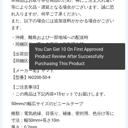
本商品はお取り寄せ商品のため、稀にご注文入れ違い
等により欠品・遅延となる場合がございます。誠に恐
れ入りますが、何卒ご了承ください。
また、以下の場合には追加送料がかかる場合がござい
ます。
・沖縄、離島および一部地域への配送時
・同梱区分が異なる商品の複数購入時
You Can Get 10 On First Approved
【出荷目安】：
1 – 5営業日 ※土日・祝除く
Product Review After Successfully
【同梱区分】：
TS 1
Purchasing This Product
【メーカー名】ヤマト
【型番】NO200-50-4
【ご注意事項】
・この商品は下記内容×15セットでお届けします。
50mmの幅広サイズのビニールテープ
種類：電気絶縁、目張り、補修、密封用、色分け等に
寸法：幅50mm×長さ10m
厚さ：0.2mm