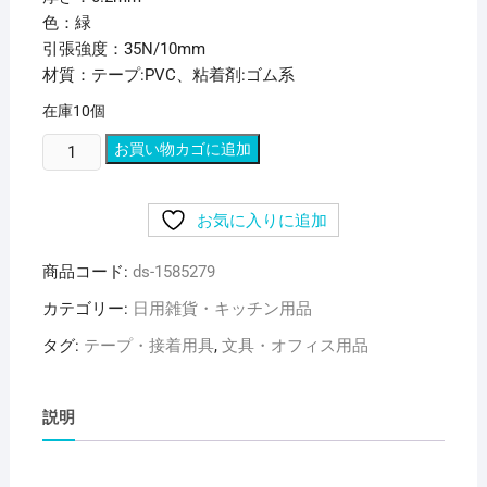
色：緑
引張強度：35N/10mm
材質：テープ:PVC、粘着剤:ゴム系
在庫10個
(ま
お買い物カゴに追加
と
め)
お気に入りに追加
ヤ
マ
商品コード:
ds-1585279
ト
ビ
カテゴリー:
日用雑貨・キッチン用品
ニ
タグ:
テープ・接着用具
,
文具・オフィス用品
ー
ル
テ
説明
ー
プ
50mm×10m