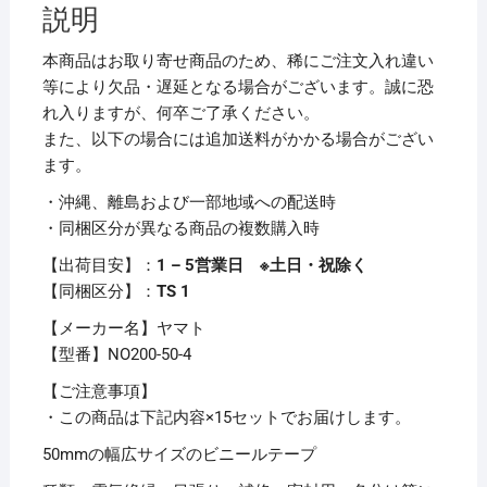
説明
緑
NO200-
本商品はお取り寄せ商品のため、稀にご注文入れ違い
50-
等により欠品・遅延となる場合がございます。誠に恐
4
れ入りますが、何卒ご了承ください。
1
また、以下の場合には追加送料がかかる場合がござい
巻
ます。
【×15
・沖縄、離島および一部地域への配送時
セ
・同梱区分が異なる商品の複数購入時
ッ
ト】
【出荷目安】：
1 – 5営業日 ※土日・祝除く
個
【同梱区分】：
TS 1
【メーカー名】ヤマト
【型番】NO200-50-4
【ご注意事項】
・この商品は下記内容×15セットでお届けします。
50mmの幅広サイズのビニールテープ