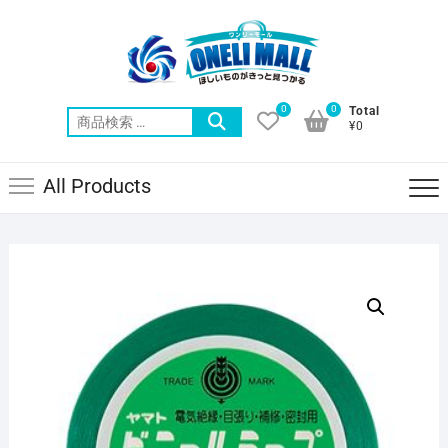
Skip
to
content
0
0
Total
検
¥0
索
対
All Products
象: