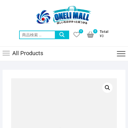
Skip
to
content
0
0
Total
検
¥0
索
対
All Products
象: