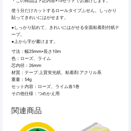
ム
・この商品は下記内容×15セットでお届けします。
WR-
使う分だけカットするロールタイプふせん。しっかり
25H-
貼ってきれいにはがせます。
6B
●しっかり貼れて、きれいにはがせる全面粘着剤付紙テ
1
ープ。
パ
●上から字が書けます。
ッ
ク
寸法：幅25mm×長さ10m
(2
色：ローズ、ライム
巻)
芯内径：26mm
【×15
材質：テープ:上質蛍光紙、粘着剤:アクリル系
セ
重量：54g
ッ
セット内容：ローズ、ライム各1巻
ト】
その他仕様：つめかえ用
個
関連商品