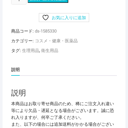
と
め)
お気に入りに追加
ユ
ニ・
商品コード:
ds-1585330
チ
ャ
カテゴリー:
コスメ・健康・医薬品
ー
タグ:
生理用品
,
衛生用品
ム
ソ
フ
説明
ィ
は
だ
説明
お
も
本商品はお取り寄せ商品のため、稀にご注文入れ違い
い
等により欠品・遅延となる場合がございます。誠に恐
ふ
れ入りますが、何卒ご了承ください。
つ
また、以下の場合には追加送料がかかる場合がござい