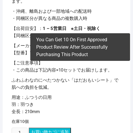
ます。
・沖縄、離島および一部地域への配送時
・同梱区分が異なる商品の複数購入時
【出荷目安】：
1 – 5営業日 ※土日・祝除く
【同梱区分】：
TS 1
You Can Get 10 On First Approved
【メーカー名】ユニ・チャーム
Product Review After Successfully
【型番】ソフイハダハネツキ26
Purchasing This Product
【ご注意事項】
・この商品は下記内容×10セットでお届けします。
ふわふわなのにべたつかない「はだおもいシート」で
肌への負担を低減。
用途：ふつうの日用
羽：羽つき
全長：210mm
在庫10個
(ま
お買い物カゴに追加