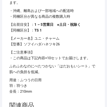
う
ます。
の
・沖縄、離島および一部地域への配送時
日
・同梱区分が異なる商品の複数購入時
用
羽
【出荷目安】：
1 – 5営業日 ※土日・祝除く
つ
【同梱区分】：
TS 1
き
【メーカー名】ユニ・チャーム
1
【型番】ソフイハダハネツキ26
パ
ッ
【ご注意事項】
ク
・この商品は下記内容×10セットでお届けします。
(26
ふわふわなのにべたつかない「はだおもいシート」で
個)
肌への負担を低減。
【×10
用途：ふつうの日用
セ
羽：羽つき
ッ
全長：210mm
ト】
個
関連商品