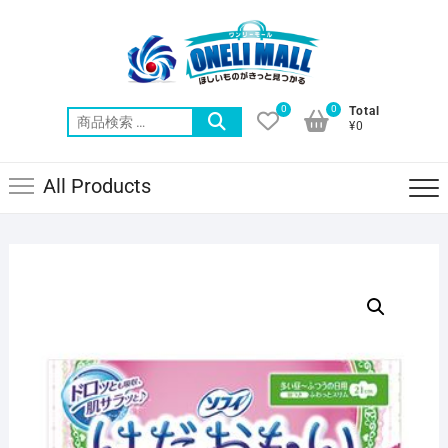
Skip
to
content
0
0
Total
検
¥0
索
対
All Products
象: