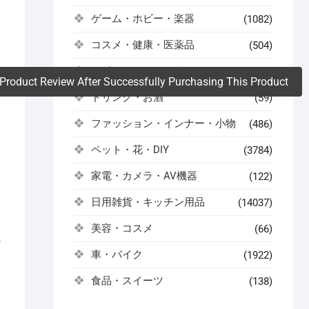
ゲーム・ホビー・楽器
(1082)
。
コスメ・健康・医薬品
(504)
スポーツ・アウトドア
(522)
Product Review After Successfully Purchasing This Product
ドリンク・お酒
(59)
ファッション・インナー・小物
(486)
ペット・花・DIY
(3784)
家電・カメラ・AV機器
(122)
日用雑貨・キッチン用品
(14037)
美容・コスメ
(66)
し
車・バイク
(1922)
食品・スイーツ
(138)