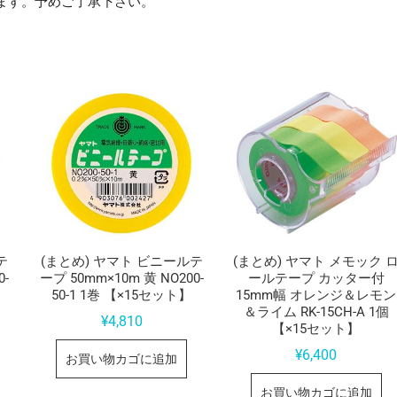
ます。予めご了承下さい。
テ
(まとめ) ヤマト ビニールテ
(まとめ) ヤマト メモック 
0-
ープ 50mm×10m 黄 NO200-
ールテープ カッター付
50-1 1巻 【×15セット】
15mm幅 オレンジ＆レモン
＆ライム RK-15CH-A 1個
¥
4,810
【×15セット】
¥
6,400
お買い物カゴに追加
お買い物カゴに追加