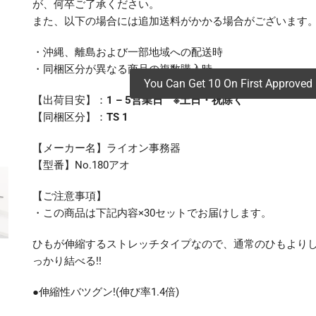
が、何卒ご了承ください。
また、以下の場合には追加送料がかかる場合がございます
・沖縄、離島および一部地域への配送時
・同梱区分が異なる商品の複数購入時
You Can Get 10 On First Approved 
【出荷目安】：
1 – 5営業日 ※土日・祝除く
【同梱区分】：
TS 1
【メーカー名】ライオン事務器
【型番】No.180アオ
【ご注意事項】
・この商品は下記内容×30セットでお届けします。
ひもが伸縮するストレッチタイプなので、通常のひもより
っかり結べる!!
●伸縮性バツグン!(伸び率1.4倍)