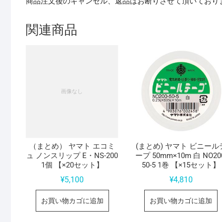
商品注文後のキャンセル、返品はお断りさせて頂いており
関連商品
（まとめ） ヤマト エコミ
(まとめ) ヤマト ビニール
ュ ノンスリップ E・NS-200
ープ 50mm×10m 白 NO20
1個 【×20セット】
50-5 1巻 【×15セット】
¥
5,100
¥
4,810
お買い物カゴに追加
お買い物カゴに追加