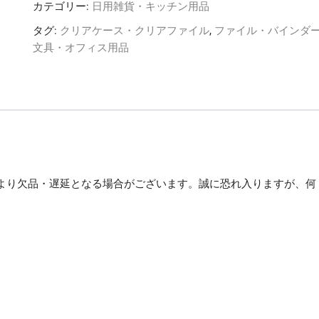
ン
カテゴリー:
日用雑貨・キッチン用品
事
タグ:
クリアケース・クリアファイル
,
ファイル・バインダ
務
文具・オフィス用品
器
つ
づ
り
ひ
も
450mm
青
より欠品・遅延となる場合がございます。誠に恐れ入りますが、何
セ
ル
。
先
PP
糸
ニ
ッ
ト