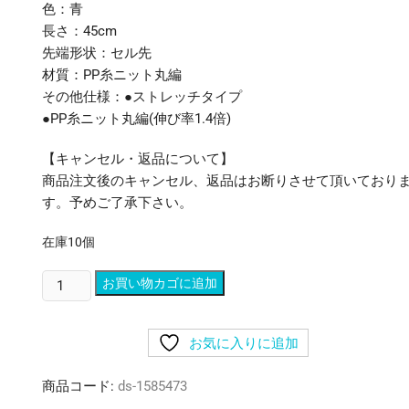
色：青
長さ：45cm
先端形状：セル先
材質：PP糸ニット丸編
その他仕様：●ストレッチタイプ
●PP糸ニット丸編(伸び率1.4倍)
【キャンセル・返品について】
商品注文後のキャンセル、返品はお断りさせて頂いており
す。予めご了承下さい。
在庫10個
(ま
お買い物カゴに追加
と
め)
お気に入りに追加
ラ
イ
商品コード:
ds-1585473
オ