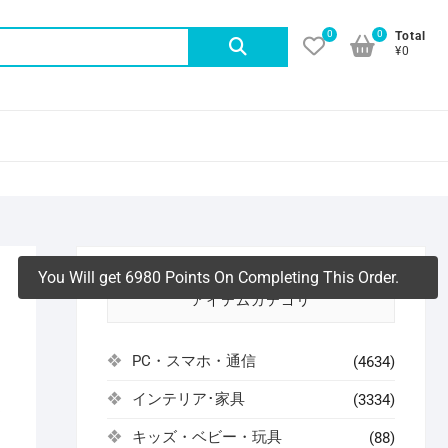
0
0
検
Total
¥0
索
対
象:
You Will get 6980 Points On Completing This Order.
アイテムカテゴリ
】
PC・スマホ・通信
(4634)
インテリア･家具
(3334)
よ
キッズ・ベビー・玩具
(88)