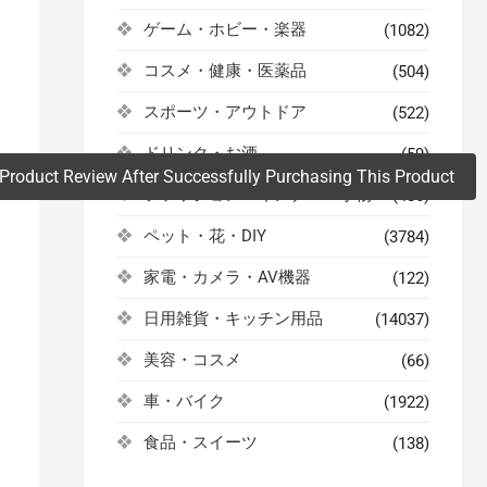
よ
ゲーム・ホビー・楽器
(1082)
コスメ・健康・医薬品
(504)
。
スポーツ・アウトドア
(522)
ドリンク・お酒
(59)
Product Review After Successfully Purchasing This Product
ファッション・インナー・小物
(486)
ペット・花・DIY
(3784)
家電・カメラ・AV機器
(122)
日用雑貨・キッチン用品
(14037)
美容・コスメ
(66)
車・バイク
(1922)
食品・スイーツ
(138)