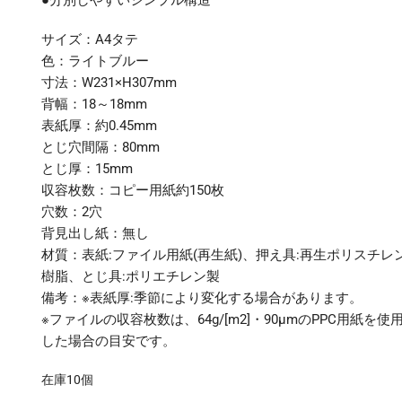
●分別しやすいシンプル構造
サイズ：A4タテ
色：ライトブルー
寸法：W231×H307mm
背幅：18～18mm
表紙厚：約0.45mm
とじ穴間隔：80mm
とじ厚：15mm
収容枚数：コピー用紙約150枚
穴数：2穴
背見出し紙：無し
材質：表紙:ファイル用紙(再生紙)、押え具:再生ポリスチレ
樹脂、とじ具:ポリエチレン製
備考：※表紙厚:季節により変化する場合があります。
※ファイルの収容枚数は、64g/[m2]・90μmのPPC用紙を使
した場合の目安です。
在庫10個