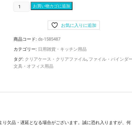
(ま
お買い物カゴに追加
と
め)
お気に入りに追加
ラ
イ
商品コード:
ds-1585487
オ
ン
カテゴリー:
日用雑貨・キッチン用品
事
タグ:
クリアケース・クリアファイル
,
ファイル・バインダ
務
文具・オフィス用品
器
フ
ラ
ッ
ト
フ
ァ
イ
より欠品・遅延となる場合がございます。誠に恐れ入りますが、何
ル