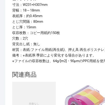
寸法：W231×H307mm
背幅：18～18mm
表紙厚：約0.45mm
とじ穴間隔：80mm
とじ厚：15mm
収容枚数：コピー用紙約150枚
穴数：2穴
背見出し紙：無し
材質：表紙:ファイル用紙(再生紙)、押え具:再生ポリスチ
備考：※表紙厚:季節により変化する場合があります。
※ファイルの収容枚数は、64g/[m2]・90μmのPPC用紙
関連商品