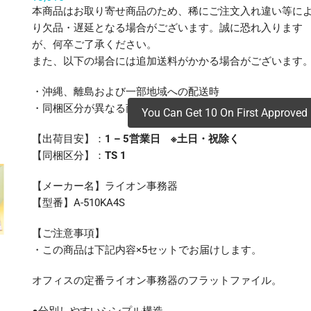
本商品はお取り寄せ商品のため、稀にご注文入れ違い等に
り欠品・遅延となる場合がございます。誠に恐れ入ります
が、何卒ご了承ください。
また、以下の場合には追加送料がかかる場合がございます
・沖縄、離島および一部地域への配送時
・同梱区分が異なる商品の複数購入時
You Can Get 10 On First Approved 
【出荷目安】：
1 – 5営業日 ※土日・祝除く
【同梱区分】：
TS 1
【メーカー名】ライオン事務器
【型番】A-510KA4S
【ご注意事項】
・この商品は下記内容×5セットでお届けします。
オフィスの定番ライオン事務器のフラットファイル。