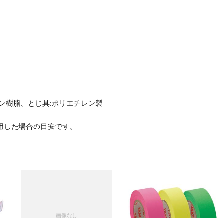
ト
ブ
ル
ー
A-
510KA4S
1
セ
ッ
レン樹脂、とじ具:ポリエチレン製
ト
(10
を使用した場合の目安です。
冊)
【×5
セ
ッ
ト】
個