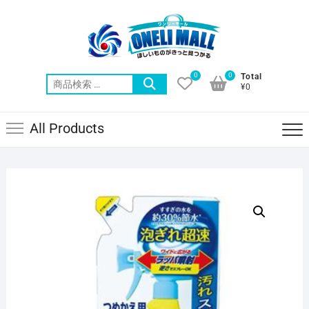
Skip
to
content
0
0
Total
検
¥0
索
対
All Products
象: