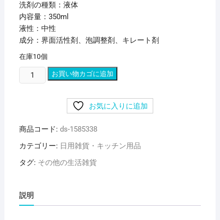
洗剤の種類：液体
内容量：350ml
液性：中性
成分：界面活性剤、泡調整剤、キレート剤
在庫10個
(ま
お買い物カゴに追加
と
め)
お気に入りに追加
ラ
イ
商品コード:
ds-1585338
オ
ン
カテゴリー:
日用雑貨・キッチン用品
お
タグ:
その他の生活雑貨
ふ
ろ
の
説明
ル
ッ