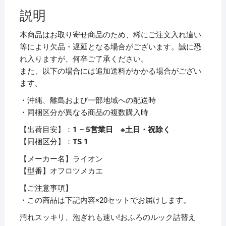
ク
説明
ス
プ
本商品はお取り寄せ商品のため、稀にご注文入れ違い
レ
等により欠品・遅延となる場合がございます。誠に恐
ー
れ入りますが、何卒ご了承ください。
詰
また、以下の場合には追加送料がかかる場合がござい
替
ます。
用
・沖縄、離島および一部地域への配送時
350ml
・同梱区分が異なる商品の複数購入時
1
個
【出荷目安】：
1 – 5営業日 ※土日・祝除く
【×20
【同梱区分】：
TS 1
セ
【メーカー名】ライオン
ッ
【型番】オフロツメカエ
ト】
個
【ご注意事項】
・この商品は下記内容×20セットでお届けします。
汚れスッキリ、泡ぎれも速い!おふろのルック詰替え