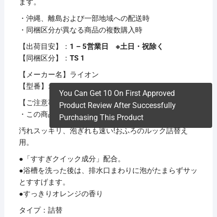
ます。
・沖縄、離島および一部地域への配送時
・同梱区分が異なる商品の複数購入時
【出荷目安】：
1 – 5営業日 ※土日・祝除く
【同梱区分】：
TS 1
【メーカー名】ライオン
【型番】オフロツメカエ
You Can Get 10 On First Approved
【ご注意事項】
Product Review After Successfully
・この商品は下記内容×20セットでお届けします。
Purchasing This Product
汚れスッキリ、泡ぎれも速い!おふろのルック詰替え
用。
●「すすぎクイック成分」配合。
●浴槽を洗った後は、排水口まわりに泡がたまらずサッ
とすすげます。
●すっきりオレンジの香り
タイプ：詰替