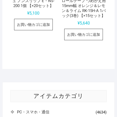
ュ ノンスリップ E・NS-
ロールテープ つめかえ用
200 1個 【×20セット】
15mm幅 オレンジ＆レモ
ン＆ライム RK-15H-A 1パ
¥
5,100
ック(3巻) 【×15セット】
¥
5,640
お買い物カゴに追加
お買い物カゴに追加
アイテムカテゴリ
PC・スマホ・通信
(4634)