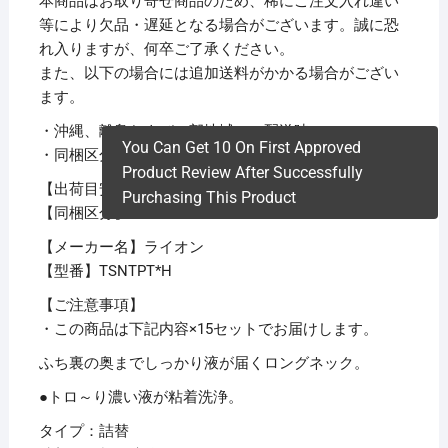
本商品はお取り寄せ商品のため、稀にご注文入れ違い
等により欠品・遅延となる場合がございます。誠に恐
れ入りますが、何卒ご了承ください。
また、以下の場合には追加送料がかかる場合がござい
ます。
・沖縄、離島および一部地域への配送時
You Can Get 10 On First Approved
・同梱区分が異なる商品の複数購入時
Product Review After Successfully
【出荷目安】：
1 – 5営業日 ※土日・祝除く
Purchasing This Product
【同梱区分】：
TS 1
【メーカー名】ライオン
【型番】TSNTPT*H
【ご注意事項】
・この商品は下記内容×15セットでお届けします。
ふち裏の奥までしっかり液が届くロングネック。
●トロ～り濃い液が粘着洗浄。
タイプ：詰替