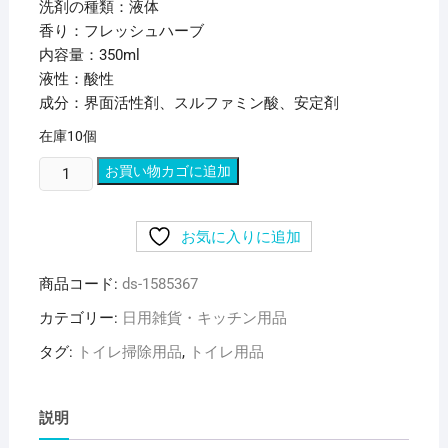
洗剤の種類：液体
香り：フレッシュハーブ
内容量：350ml
液性：酸性
成分：界面活性剤、スルファミン酸、安定剤
在庫10個
(ま
お買い物カゴに追加
と
め)
お気に入りに追加
ラ
イ
商品コード:
ds-1585367
オ
ン
カテゴリー:
日用雑貨・キッチン用品
ト
タグ:
トイレ掃除用品
,
トイレ用品
イ
レ
の
説明
ル