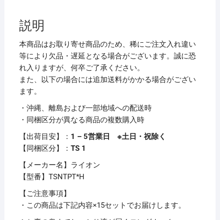
ッ
ク
説明
つ
め
本商品はお取り寄せ商品のため、稀にご注文入れ違い
か
等により欠品・遅延となる場合がございます。誠に恐
え
れ入りますが、何卒ご了承ください。
用
また、以下の場合には追加送料がかかる場合がござい
350ml
ます。
1
・沖縄、離島および一部地域への配送時
個
・同梱区分が異なる商品の複数購入時
【×15
セ
【出荷目安】：
1 – 5営業日 ※土日・祝除く
ッ
【同梱区分】：
TS 1
ト】
【メーカー名】ライオン
個
【型番】TSNTPT*H
【ご注意事項】
・この商品は下記内容×15セットでお届けします。