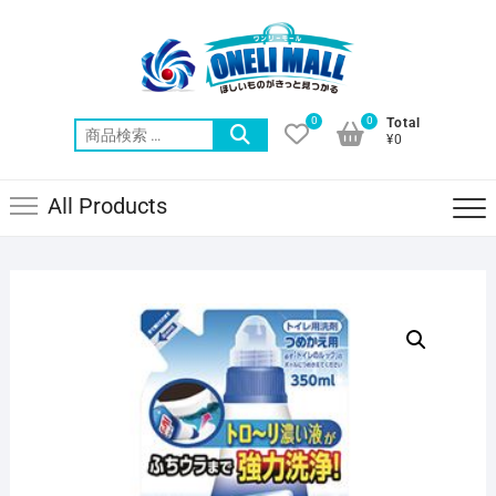
Skip
to
content
0
0
Total
検
¥0
索
対
All Products
象: