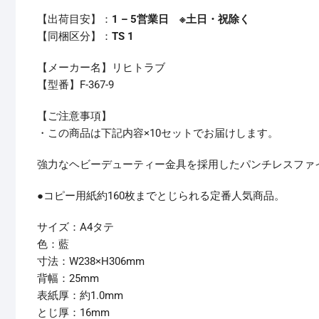
【出荷目安】：
1 – 5営業日 ※土日・祝除く
【同梱区分】：
TS 1
【メーカー名】リヒトラブ
【型番】F-367-9
【ご注意事項】
・この商品は下記内容×10セットでお届けします。
強力なヘビーデューティー金具を採用したパンチレスファ
●コピー用紙約160枚までとじられる定番人気商品。
サイズ：A4タテ
色：藍
寸法：W238×H306mm
背幅：25mm
表紙厚：約1.0mm
とじ厚：16mm