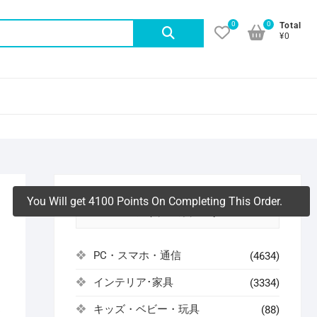
0
0
検
Total
¥0
索
対
象:
You Will get 4100 Points On Completing This Order.
ァ
アイテムカテゴリ
PC・スマホ・通信
(4634)
インテリア･家具
(3334)
よ
キッズ・ベビー・玩具
(88)