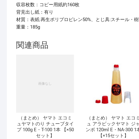
収容枚数：コピー用紙約160枚
背見出し紙：有り
材質：表紙:再生ポリプロピレン50%、とじ具:スチール・
重量：185g
関連商品
（まとめ） ヤマト エコミ
（まとめ） ヤマト エコ
ュヤマトのり チューブタイ
ュ アラビックヤマト ジ
プ 100g E・T-100 1本 【×50
ンボ 120ml E・NA-300 1
セット】
【×15セット】