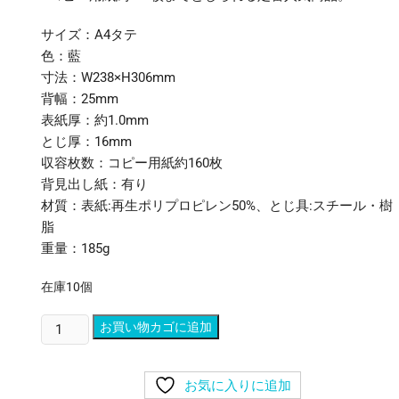
サイズ：A4タテ
色：藍
寸法：W238×H306mm
背幅：25mm
表紙厚：約1.0mm
とじ厚：16mm
収容枚数：コピー用紙約160枚
背見出し紙：有り
材質：表紙:再生ポリプロピレン50%、とじ具:スチール・樹
脂
重量：185g
在庫10個
(ま
お買い物カゴに追加
と
め)
お気に入りに追加
リ