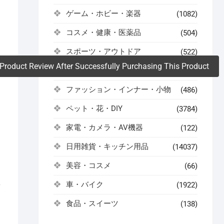
ゲーム・ホビー・楽器
(1082)
。
コスメ・健康・医薬品
(504)
スポーツ・アウトドア
(522)
Product Review After Successfully Purchasing This Product
ドリンク・お酒
(59)
ファッション・インナー・小物
(486)
ペット・花・DIY
(3784)
家電・カメラ・AV機器
(122)
日用雑貨・キッチン用品
(14037)
美容・コスメ
(66)
車・バイク
(1922)
イ
食品・スイーツ
(138)