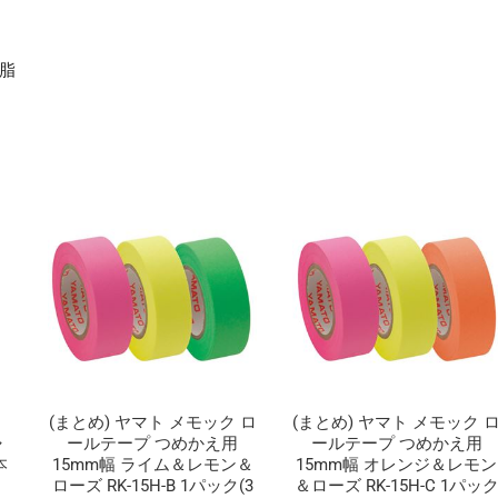
樹脂
ミ
(まとめ) ヤマト メモック ロ
(まとめ) ヤマト メモック 
ャ
ールテープ つめかえ用
ールテープ つめかえ用
本
15mm幅 ライム＆レモン＆
15mm幅 オレンジ＆レモン
ローズ RK-15H-B 1パック(3
＆ローズ RK-15H-C 1パッ