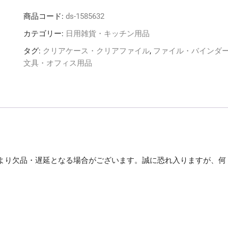
ヒ
商品コード:
ds-1585632
ト
ラ
カテゴリー:
日用雑貨・キッチン用品
ブ
タグ:
クリアケース・クリアファイル
,
ファイル・バインダ
パ
文具・オフィス用品
ン
チ
レ
ス
フ
ァ
イ
ル
より欠品・遅延となる場合がございます。誠に恐れ入りますが、何
(HEAVY
DUTY)
。
A4
タ
テ
160