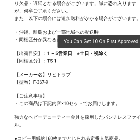
り欠品・遅延となる場合がございます。誠に恐れ入ります
が、何卒ご了承ください。
また、以下の場合には追加送料がかかる場合がございます
・沖縄、離島および一部地域への配送時
・同梱区分が異なる商品の複数購入時
You Can Get 10 On First Approved 
【出荷目安】：
1 – 5営業日 ※土日・祝除く
【同梱区分】：
TS 1
【メーカー名】リヒトラブ
【型番】F-367-9
【ご注意事項】
・この商品は下記内容×10セットでお届けします。
強力なヘビーデューティー金具を採用したパンチレスファ
ル。
●コピー用紙約160枚までとじられる定番人気商品。