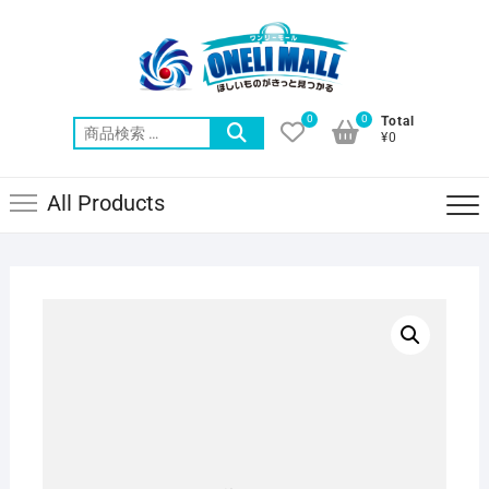
Skip
to
content
0
0
Total
検
¥0
索
対
All Products
象: