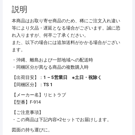
リ
説明
オ・
ナ
本商品はお取り寄せ商品のため、稀にご注文入れ違い
ス
等により欠品・遅延となる場合がございます。誠に恐
カ
れ入りますが、何卒ご了承ください。
フ
また、以下の場合には追加送料がかかる場合がござい
レ
ます。
ッ
・沖縄、離島および一部地域への配送時
ク
・同梱区分が異なる商品の複数購入時
ス
A2
【出荷目安】：
1 – 5営業日 ※土日・祝除く
黒
【同梱区分】：
TS 1
F-
【メーカー名】リヒトラブ
914
【型番】F-914
1
個
【ご注意事項】
【×2
・この商品は下記内容×2セットでお届けします。
セ
図面の持ち運びに。
ッ