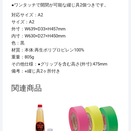
●ワンタッチで開閉が可能な綴じ具2個つきです。
ト】
個
対応サイズ：A2
サイズ：A2
外寸：W639×D33×H457mm
内寸：W630×D27×H450mm
色：黒
材質：本体:再生ポリプロピレン100%
重量：805g
その他仕様：●グリップを含む高さ(外寸):475mm
備考：※綴じ具2ヶ所付き
関連商品