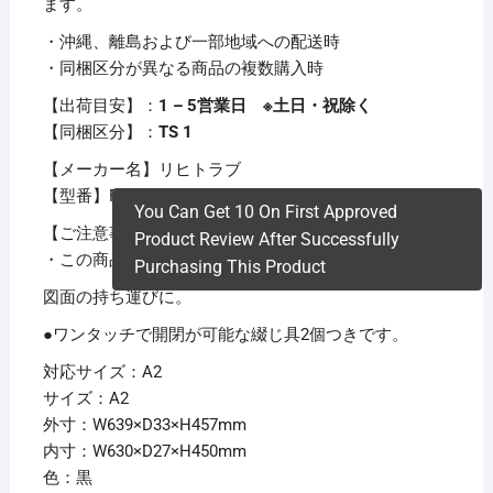
ます。
・沖縄、離島および一部地域への配送時
・同梱区分が異なる商品の複数購入時
【出荷目安】：
1 – 5営業日 ※土日・祝除く
【同梱区分】：
TS 1
【メーカー名】リヒトラブ
【型番】F-914
You Can Get 10 On First Approved
【ご注意事項】
Product Review After Successfully
・この商品は下記内容×2セットでお届けします。
Purchasing This Product
図面の持ち運びに。
●ワンタッチで開閉が可能な綴じ具2個つきです。
対応サイズ：A2
サイズ：A2
外寸：W639×D33×H457mm
内寸：W630×D27×H450mm
色：黒