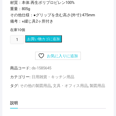
材質：本体:再生ポリプロピレン100%
重量：805g
その他仕様：●グリップを含む高さ(外寸):475mm
備考：※綴じ具2ヶ所付き
在庫10個
(ま
お買い物カゴに追加
と
め)
お気に入りに追加
リ
ヒ
商品コード:
ds-1585645
ト
ラ
カテゴリー:
日用雑貨・キッチン用品
ブ
タグ:
その他の製図用品
,
文具・オフィス用品
,
製図用品
ポ
ー
ト
説明
フ
ォ