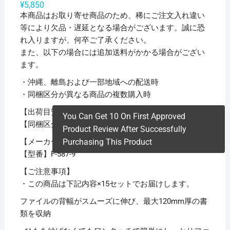
¥
5,850
本商品はお取り寄せ商品のため、稀にご注文入れ違い
等により欠品・遅延となる場合がございます。誠に恐
れ入りますが、何卒ご了承ください。
また、以下の場合には追加送料がかかる場合がござい
ます。
・沖縄、離島および一部地域への配送時
・同梱区分が異なる商品の複数購入時
【出荷目安】：
1 – 5営業日 ※土日・祝除く
You Can Get 10 On First Approved
【同梱区分】：
TS 1
Product Review After Successfully
【メーカー名】リヒトラブ
Purchasing This Product
【型番】F-587-9
【ご注意事項】
・この商品は下記内容×15セットでお届けします。
ファイルの背幅がスムーズに伸び、最大120mm厚の書
類を収納