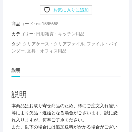
め)
お気に入りに追加
リ
ヒ
商品コード:
ds-1585658
ト
ラ
カテゴリー:
日用雑貨・キッチン用品
ブ
タグ:
クリアケース・クリアファイル
,
ファイル・バイ
ユ
ンダー
,
文具・オフィス用品
ー
ノ
ビ
説明
ク
イ
ッ
説明
ク
フ
本商品はお取り寄せ商品のため、稀にご注文入れ違い
ァ
等により欠品・遅延となる場合がございます。誠に恐
イ
れ入りますが、何卒ご了承ください。
ル
また、以下の場合には追加送料がかかる場合がござい
A4