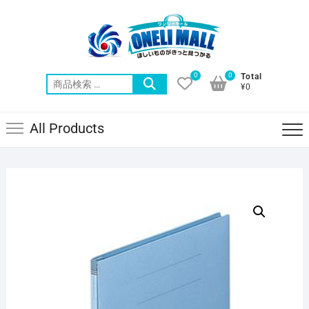
Skip
to
content
0
0
Total
検
¥0
索
対
All Products
象: