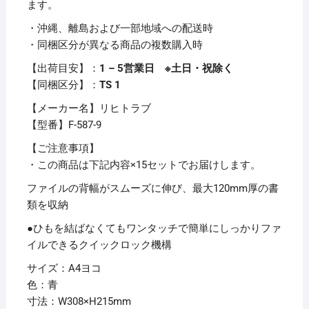
ます。
ヨ
・沖縄、離島および一部地域への配送時
コ
・同梱区分が異なる商品の複数購入時
1200
枚
【出荷目安】：
1 – 5営業日 ※土日・祝除く
収
【同梱区分】：
TS 1
容
【メーカー名】リヒトラブ
背
【型番】F-587-9
幅
13
【ご注意事項】
～
・この商品は下記内容×15セットでお届けします。
133mm
ファイルの背幅がスムーズに伸び、最大120mm厚の書
青
類を収納
F-
●ひもを結ばなくてもワンタッチで簡単にしっかりファ
587-
イルできるクイックロック機構
9
1
サイズ：A4ヨコ
冊
色：青
【×15
寸法：W308×H215mm