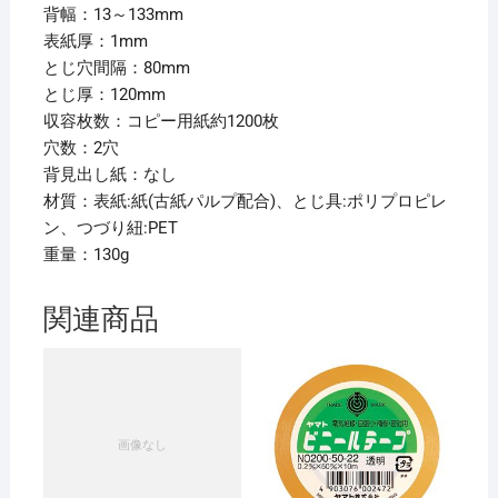
セ
背幅：13～133mm
ッ
表紙厚：1mm
ト】
とじ穴間隔：80mm
個
とじ厚：120mm
収容枚数：コピー用紙約1200枚
穴数：2穴
背見出し紙：なし
材質：表紙:紙(古紙パルプ配合)、とじ具:ポリプロピレ
ン、つづり紐:PET
重量：130g
関連商品