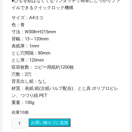
●ひもを結ばなくてもワンタッチで簡単にしっかりファ
イルできるクイックロック機構
サイズ：A4ヨコ
色：青
寸法：W308×H215mm
背幅：13～133mm
表紙厚：1mm
とじ穴間隔：80mm
とじ厚：120mm
収容枚数：コピー用紙約1200枚
穴数：2穴
背見出し紙：なし
材質：表紙:紙(古紙パルプ配合)、とじ具:ポリプロピレ
ン、つづり紐:PET
重量：130g
在庫10個
(ま
お買い物カゴに追加
と