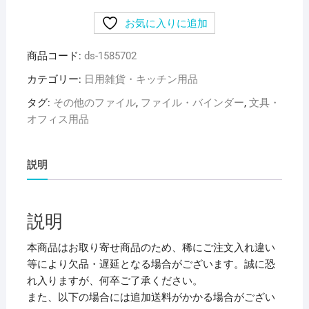
め)
お気に入りに追加
リ
ヒ
商品コード:
ds-1585702
ト
ラ
カテゴリー:
日用雑貨・キッチン用品
ブ
タグ:
その他のファイル
,
ファイル・バインダー
,
文具・
リ
オフィス用品
ク
エ
ス
説明
ト
ク
リ
説明
ヤ
ー
本商品はお取り寄せ商品のため、稀にご注文入れ違い
ブ
等により欠品・遅延となる場合がございます。誠に恐
ッ
れ入りますが、何卒ご了承ください。
ク
また、以下の場合には追加送料がかかる場合がござい
(ク