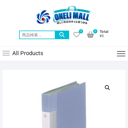
Skip
to
content
0
0
Total
検
¥0
索
対
All Products
象: