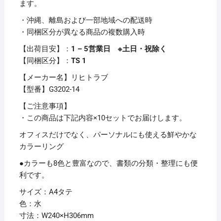
ます。
リ
・沖縄、離島および一部地域への配送時
ア
・同梱区分が異なる商品の複数購入時
ブ
ッ
【出荷目安】：
1 – 5営業日 ※土日・祝除く
ク)
【同梱区分】：
TS 1
A4
【メーカー名】リヒトラブ
タ
【型番】G3202-14
テ
40
【ご注意事項】
ポ
・この商品は下記内容×10セットでお届けします。
ケ
オフィスだけでなく、パーソナルにも使える鮮やかな
ッ
カラーリング
ト
●カラーも8色と豊富なので、書類の分類・整理にも便
背
利です。
幅
32mm
サイズ：A4タテ
水
色：水
G3202-
寸法：W240×H306mm