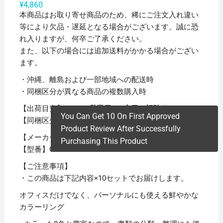
¥
4,860
本商品はお取り寄せ商品のため、稀にご注文入れ違い
等により欠品・遅延となる場合がございます。誠に恐
れ入りますが、何卒ご了承ください。
また、以下の場合には追加送料がかかる場合がござい
ます。
・沖縄、離島および一部地域への配送時
・同梱区分が異なる商品の複数購入時
【出荷目安】：
1 – 5営業日 ※土日・祝除く
You Can Get 10 On First Approved
【同梱区分】：
TS 1
Product Review After Successfully
【メーカー名】リヒトラブ
Purchasing This Product
【型番】G3202-14
【ご注意事項】
・この商品は下記内容×10セットでお届けします。
オフィスだけでなく、パーソナルにも使える鮮やかな
カラーリング