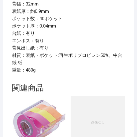
14
背幅：32mm
1
表紙厚：約0.9mm
冊
ポケット数：40ポケット
【×10
ポケット厚：0.04mm
セ
台紙：有り
ッ
エンボス：有り
ト】
背見出し紙：有り
個
材質：表紙・ポケット:再生ポリプロピレン50%、中台
紙:紙
重量：480g
関連商品