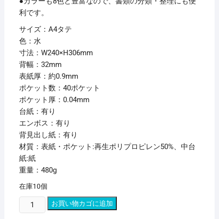
●カラーも8色と豊富なので、書類の分類・整理にも便
利です。
サイズ：A4タテ
色：水
寸法：W240×H306mm
背幅：32mm
表紙厚：約0.9mm
ポケット数：40ポケット
ポケット厚：0.04mm
台紙：有り
エンボス：有り
背見出し紙：有り
材質：表紙・ポケット:再生ポリプロピレン50%、中台
紙:紙
重量：480g
在庫10個
(ま
お買い物カゴに追加
と