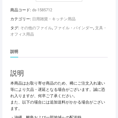
ヒ
商品コード:
ds-1585712
ト
ラ
カテゴリー:
日用雑貨・キッチン用品
ブ
タグ:
その他のファイル
,
ファイル・バインダー
,
文具・
リ
オフィス用品
ク
エ
ス
説明
ト
ク
リ
説明
ヤ
ー
本商品はお取り寄せ商品のため、稀にご注文入れ違い
ブ
等により欠品・遅延となる場合がございます。誠に恐
ッ
れ入りますが、何卒ご了承ください。
ク
また、以下の場合には追加送料がかかる場合がござい
(ク
ます。
リ
・沖縄、離島および一部地域への配送時