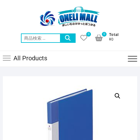
Skip
to
content
0
0
Total
検
¥0
索
対
All Products
象: