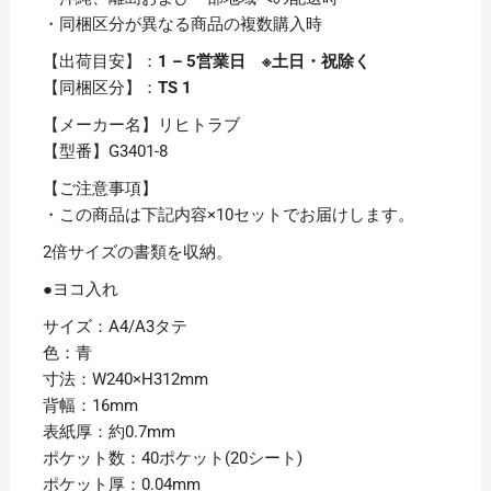
ア
・同梱区分が異なる商品の複数購入時
ブ
ッ
【出荷目安】：
1 – 5営業日 ※土日・祝除く
ク)
【同梱区分】：
TS 1
(サ
【メーカー名】リヒトラブ
イ
【型番】G3401-8
ド
ベ
【ご注意事項】
ン
・この商品は下記内容×10セットでお届けします。
ツ)
2倍サイズの書類を収納。
A4
●ヨコ入れ
タ
テ
サイズ：A4/A3タテ
40
色：青
ポ
寸法：W240×H312mm
ケ
背幅：16mm
ッ
表紙厚：約0.7mm
ト
ポケット数：40ポケット(20シート)
背
ポケット厚：0.04mm