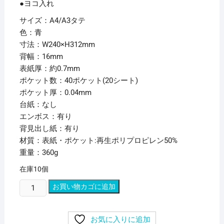
●ヨコ入れ
サイズ：A4/A3タテ
色：青
寸法：W240×H312mm
背幅：16mm
表紙厚：約0.7mm
ポケット数：40ポケット(20シート)
ポケット厚：0.04mm
台紙：なし
エンボス：有り
背見出し紙：有り
材質：表紙・ポケット:再生ポリプロピレン50%
重量：360g
在庫10個
(ま
お買い物カゴに追加
と
め)
お気に入りに追加
リ