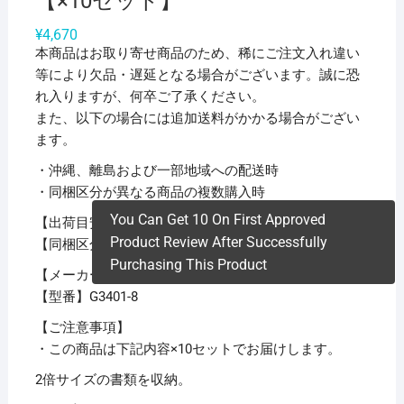
【×10セット】
¥
4,670
本商品はお取り寄せ商品のため、稀にご注文入れ違い
等により欠品・遅延となる場合がございます。誠に恐
れ入りますが、何卒ご了承ください。
また、以下の場合には追加送料がかかる場合がござい
ます。
・沖縄、離島および一部地域への配送時
・同梱区分が異なる商品の複数購入時
You Can Get 10 On First Approved
【出荷目安】：
1 – 5営業日 ※土日・祝除く
Product Review After Successfully
【同梱区分】：
TS 1
Purchasing This Product
【メーカー名】リヒトラブ
【型番】G3401-8
【ご注意事項】
・この商品は下記内容×10セットでお届けします。
2倍サイズの書類を収納。