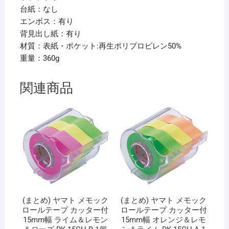
幅
台紙：なし
16mm
エンボス：有り
青
背見出し紙：有り
G3401-
材質：表紙・ポケット:再生ポリプロピレン50%
8
重量：360g
1
冊
関連商品
【×10
セ
ッ
ト】
個
(まとめ) ヤマト メモック
(まとめ) ヤマト メモック
ロールテープ カッター付
ロールテープ カッター付
15mm幅 ライム＆レモン
15mm幅 オレンジ＆レモ