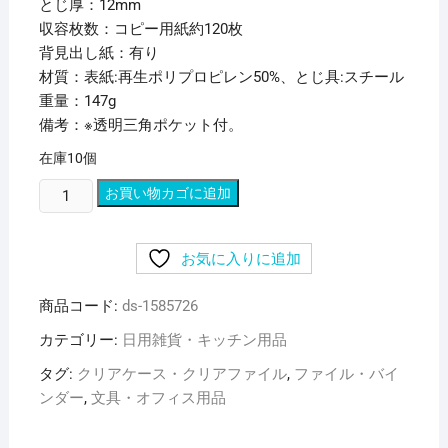
とじ厚：12mm
収容枚数：コピー用紙約120枚
背見出し紙：有り
材質：表紙:再生ポリプロピレン50%、とじ具:スチール
重量：147g
備考：※透明三角ポケット付。
在庫10個
(ま
お買い物カゴに追加
と
め)
お気に入りに追加
リ
ヒ
商品コード:
ds-1585726
ト
ラ
カテゴリー:
日用雑貨・キッチン用品
ブ
タグ:
クリアケース・クリアファイル
,
ファイル・バイ
リ
ンダー
,
文具・オフィス用品
ク
エ