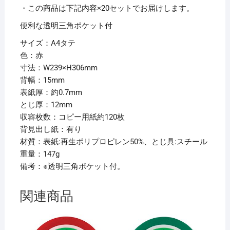
幅
・この商品は下記内容×20セットでお届けします。
15mm
便利な透明三角ポケット付
赤
サイズ：A4タテ
G1210-
色：赤
3
寸法：W239×H306mm
1
背幅：15mm
冊
表紙厚：約0.7mm
【×20
とじ厚：12mm
セ
収容枚数：コピー用紙約120枚
ッ
背見出し紙：有り
ト】
材質：表紙:再生ポリプロピレン50%、とじ具:スチール
個
重量：147g
備考：※透明三角ポケット付。
関連商品