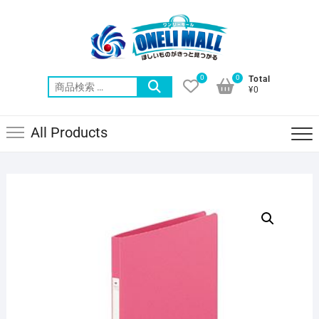
Skip
to
content
0
0
Total
検
¥0
索
対
All Products
象: