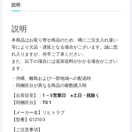
ス
説明
ト
パ
ン
説明
チ
レ
本商品はお取り寄せ商品のため、稀にご注文入れ違い
ス
等により欠品・遅延となる場合がございます。誠に恐
フ
れ入りますが、何卒ご了承ください。
ァ
また、以下の場合には追加送料がかかる場合がござい
イ
ます。
ル
・沖縄、離島および一部地域への配送時
A4
・同梱区分が異なる商品の複数購入時
タ
テ
【出荷目安】：
1 – 5営業日 ※土日・祝除く
120
【同梱区分】：
TS 1
枚
【メーカー名】リヒトラブ
収
【型番】G1210-3
容
背
【ご注意事項】