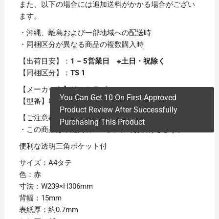
また、以下の場合には追加送料がかかる場合がござい
ます。
・沖縄、離島および一部地域への配送時
・同梱区分が異なる商品の複数購入時
【出荷目安】：
1 – 5営業日 ※土日・祝除く
【同梱区分】：
TS 1
【メーカー名】リヒトラブ
You Can Get 10 On First Approved
【型番】G1210-3
Product Review After Successfully
【ご注意事項】
Purchasing This Product
・この商品は下記内容×20セットでお届けします。
便利な透明三角ポケット付
サイズ：A4タテ
色：赤
寸法：W239×H306mm
背幅：15mm
表紙厚：約0.7mm