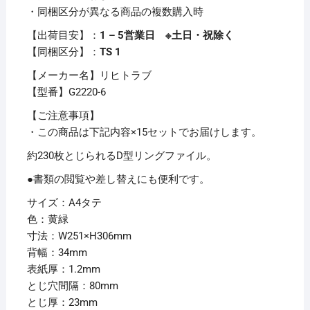
・同梱区分が異なる商品の複数購入時
タ
テ
【出荷目安】：
1 – 5営業日 ※土日・祝除く
2
【同梱区分】：
TS 1
穴
【メーカー名】リヒトラブ
230
【型番】G2220-6
枚
収
【ご注意事項】
容
・この商品は下記内容×15セットでお届けします。
背
約230枚とじられるD型リングファイル。
幅
●書類の閲覧や差し替えにも便利です。
34mm
黄
サイズ：A4タテ
緑
色：黄緑
G2220-
寸法：W251×H306mm
6
背幅：34mm
1
表紙厚：1.2mm
冊
とじ穴間隔：80mm
【×15
とじ厚：23mm