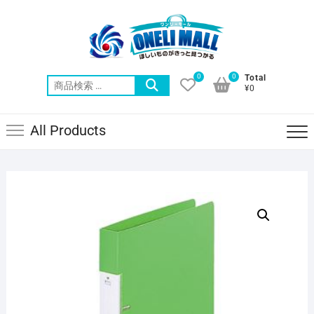
Skip
to
content
0
0
Total
検
¥0
索
対
All Products
象: