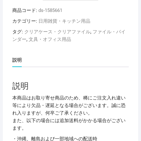
ヒ
商品コード:
ds-1585661
ト
ラ
カテゴリー:
日用雑貨・キッチン用品
ブ
タグ:
クリアケース・クリアファイル
,
ファイル・バイ
リ
ンダー
,
文具・オフィス用品
ク
エ
ス
説明
ト
D
型
説明
リ
ン
本商品はお取り寄せ商品のため、稀にご注文入れ違い
グ
等により欠品・遅延となる場合がございます。誠に恐
フ
れ入りますが、何卒ご了承ください。
ァ
また、以下の場合には追加送料がかかる場合がござい
イ
ます。
ル
・沖縄、離島および一部地域への配送時
A4