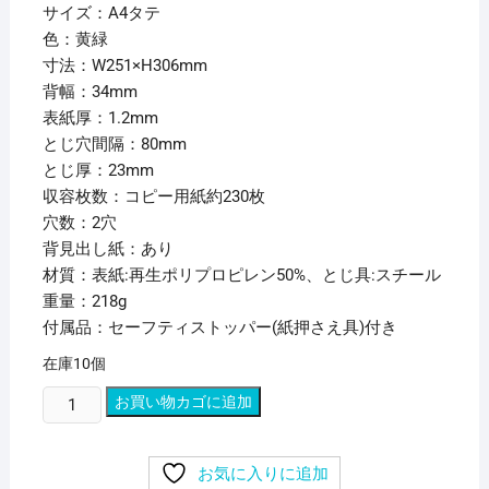
サイズ：A4タテ
色：黄緑
寸法：W251×H306mm
背幅：34mm
表紙厚：1.2mm
とじ穴間隔：80mm
とじ厚：23mm
収容枚数：コピー用紙約230枚
穴数：2穴
背見出し紙：あり
材質：表紙:再生ポリプロピレン50%、とじ具:スチール
重量：218g
付属品：セーフティストッパー(紙押さえ具)付き
在庫10個
(ま
お買い物カゴに追加
と
め)
お気に入りに追加
リ