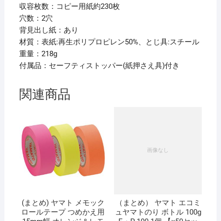
セ
収容枚数：コピー用紙約230枚
ッ
穴数：2穴
ト】
背見出し紙：あり
個
材質：表紙:再生ポリプロピレン50%、とじ具:スチール
重量：218g
付属品：セーフティストッパー(紙押さえ具)付き
関連商品
(まとめ) ヤマト メモック
（まとめ） ヤマト エコミ
ロールテープ つめかえ用
ュヤマトのり ボトル 100g