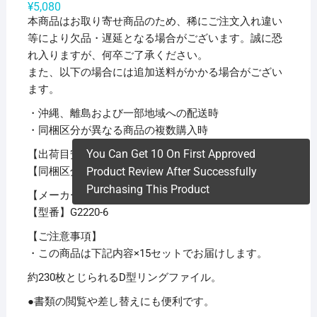
¥
5,080
本商品はお取り寄せ商品のため、稀にご注文入れ違い
等により欠品・遅延となる場合がございます。誠に恐
れ入りますが、何卒ご了承ください。
また、以下の場合には追加送料がかかる場合がござい
ます。
・沖縄、離島および一部地域への配送時
・同梱区分が異なる商品の複数購入時
You Can Get 10 On First Approved
【出荷目安】：
1 – 5営業日 ※土日・祝除く
【同梱区分】：
Product Review After Successfully
TS 1
Purchasing This Product
【メーカー名】リヒトラブ
【型番】G2220-6
【ご注意事項】
・この商品は下記内容×15セットでお届けします。
約230枚とじられるD型リングファイル。
●書類の閲覧や差し替えにも便利です。