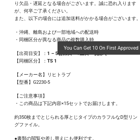
り欠品・遅延となる場合がございます。誠に恐れ入ります
が、何卒ご了承ください。
また、以下の場合には追加送料がかかる場合がございます
・沖縄、離島および一部地域への配送時
・同梱区分が異なる商品の複数購入時
You Can Get 10 On First Approved 
【出荷目安】：
1 – 5営業日 ※土日・祝除く
【同梱区分】：
TS 1
【メーカー名】リヒトラブ
【型番】G2230-5
【ご注意事項】
・この商品は下記内容×15セットでお届けします。
約350枚までとじられる厚とじタイプのカラフルなD型リン
グファイル。
●書類の閲覧や差し替えにも便利です。