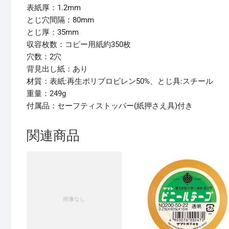
表紙厚：1.2mm
とじ穴間隔：80mm
とじ厚：35mm
収容枚数：コピー用紙約350枚
穴数：2穴
背見出し紙：あり
材質：表紙:再生ポリプロピレン50%、とじ具:スチール
重量：249g
付属品：セーフティストッパー(紙押さえ具)付き
関連商品