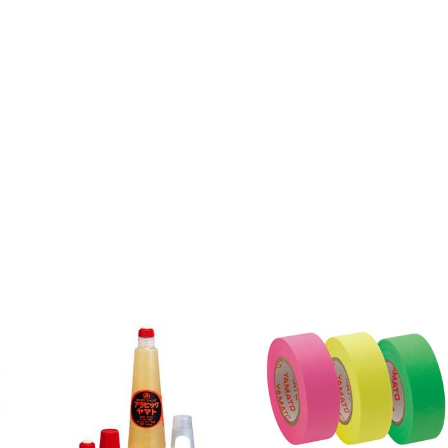
【×15
セ
ッ
ト】
個