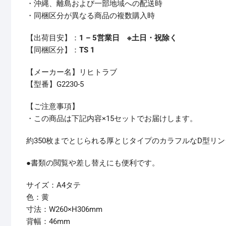
・沖縄、離島および一部地域への配送時
・同梱区分が異なる商品の複数購入時
【出荷目安】：
1 – 5営業日 ※土日・祝除く
【同梱区分】：
TS 1
【メーカー名】リヒトラブ
【型番】G2230-5
【ご注意事項】
・この商品は下記内容×15セットでお届けします。
約350枚までとじられる厚とじタイプのカラフルなD型リ
●書類の閲覧や差し替えにも便利です。
サイズ：A4タテ
色：黄
寸法：W260×H306mm
背幅：46mm