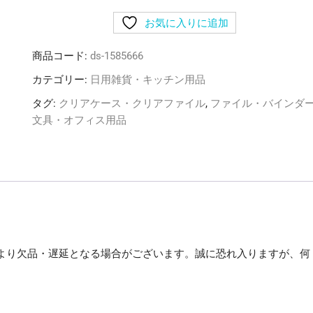
め)
お気に入りに追加
リ
ヒ
商品コード:
ds-1585666
ト
ラ
カテゴリー:
日用雑貨・キッチン用品
ブ
タグ:
クリアケース・クリアファイル
,
ファイル・バインダ
リ
文具・オフィス用品
ク
エ
ス
ト
D
型
リ
ン
より欠品・遅延となる場合がございます。誠に恐れ入りますが、何
グ
フ
。
ァ
イ