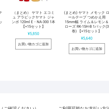
テ
（まとめ） ヤマト エコミ
(まとめ) ヤマト メモック 
ュ アラビックヤマト ジャ
ールテープ つめかえ用
セッ
ンボ 120ml E・NA-300 1本
15mm幅 ライム＆レモン＆
【×15セット】
ローズ RK-15H-B 1パック(3
巻) 【×15セット】
¥
5,850
¥
5,640
お買い物カゴに追加
お買い物カゴに追加
（ご確認ください）
ご利用可能なお支払い方