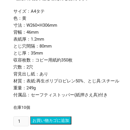
サイズ：A4タテ
色：黄
寸法：W260×H306mm
背幅：46mm
表紙厚：1.2mm
とじ穴間隔：80mm
とじ厚：35mm
収容枚数：コピー用紙約350枚
穴数：2穴
背見出し紙：あり
材質：表紙:再生ポリプロピレン50%、とじ具:スチール
重量：249g
付属品：セーフティストッパー(紙押さえ具)付き
在庫10個
(ま
お買い物カゴに追加
と