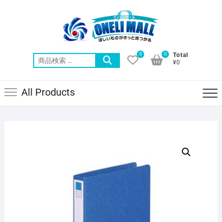
Skip
to
content
0
0
Total
検
¥0
索
対
All Products
象: