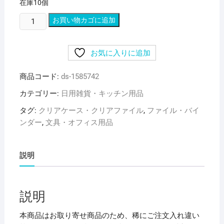
在庫10個
(ま
お買い物カゴに追加
と
め)
お気に入りに追加
リ
ヒ
商品コード:
ds-1585742
ト
ラ
カテゴリー:
日用雑貨・キッチン用品
ブ
タグ:
クリアケース・クリアファイル
,
ファイル・バイ
リ
ンダー
,
文具・オフィス用品
ン
グ
フ
説明
ァ
イ
ル
説明
(ツ
イ
本商品はお取り寄せ商品のため、稀にご注文入れ違い
ス