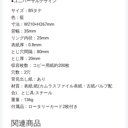
●ユニバーサルデザイン
802UN-
5
サイズ：B5タテ
1
色：藍
冊
寸法：W210×H267mm
【×15
背幅：35mm
セ
リング内径：25mm
ッ
表紙厚：0.8mm
ト】
とじ穴間隔：80mm
個
とじ厚：20mm
収容枚数：コピー用紙約200枚
穴数：2穴
背見出し紙：あり
材質：表紙:紙(カムラスファイル表紙・古紙パルプ配
合)、とじ具:スチール
重量：136g
付属品：ロータリーカード2枚付き
関連商品