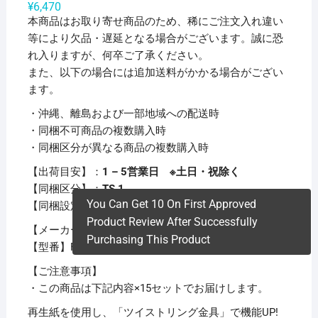
¥
6,470
本商品はお取り寄せ商品のため、稀にご注文入れ違い
等により欠品・遅延となる場合がございます。誠に恐
れ入りますが、何卒ご了承ください。
また、以下の場合には追加送料がかかる場合がござい
ます。
・沖縄、離島および一部地域への配送時
・同梱不可商品の複数購入時
・同梱区分が異なる商品の複数購入時
【出荷目安】：
1 – 5営業日 ※土日・祝除く
【同梱区分】：
TS 1
You Can Get 10 On First Approved
【同梱設定】：
同梱不可
Product Review After Successfully
【メーカー名】リヒトラブ
Purchasing This Product
【型番】F-802UN-5
【ご注意事項】
・この商品は下記内容×15セットでお届けします。
再生紙を使用し、「ツイストリング金具」で機能UP!