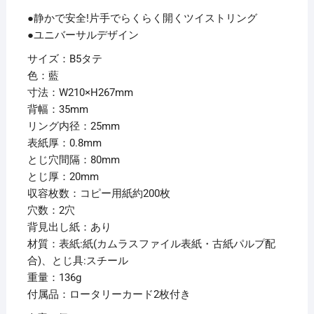
●静かで安全!片手でらくらく開くツイストリング
●ユニバーサルデザイン
サイズ：B5タテ
色：藍
寸法：W210×H267mm
背幅：35mm
リング内径：25mm
表紙厚：0.8mm
とじ穴間隔：80mm
とじ厚：20mm
収容枚数：コピー用紙約200枚
穴数：2穴
背見出し紙：あり
材質：表紙:紙(カムラスファイル表紙・古紙パルプ配
合)、とじ具:スチール
重量：136g
付属品：ロータリーカード2枚付き