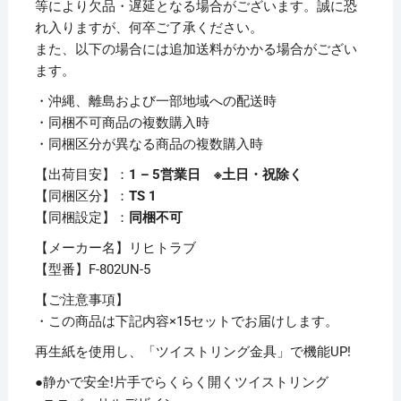
等により欠品・遅延となる場合がございます。誠に恐
ト
れ入りますが、何卒ご了承ください。
リ
また、以下の場合には追加送料がかかる場合がござい
ン
ます。
グ)
・沖縄、離島および一部地域への配送時
B5
・同梱不可商品の複数購入時
タ
・同梱区分が異なる商品の複数購入時
テ
2
【出荷目安】：
1 – 5営業日 ※土日・祝除く
穴
【同梱区分】：
TS 1
200
【同梱設定】：
同梱不可
枚
【メーカー名】リヒトラブ
収
【型番】F-802UN-5
容
背
【ご注意事項】
幅
・この商品は下記内容×15セットでお届けします。
35mm
再生紙を使用し、「ツイストリング金具」で機能UP!
藍
●静かで安全!片手でらくらく開くツイストリング
F-