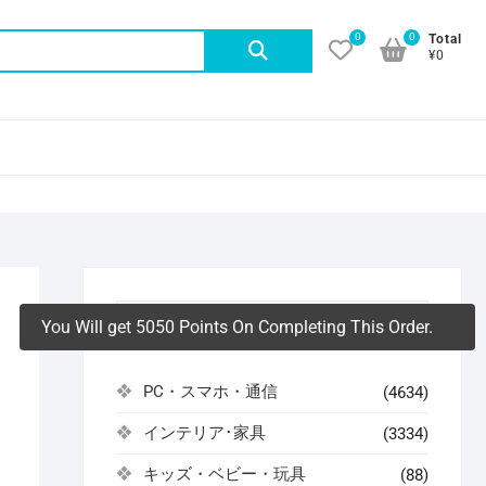
0
0
検
Total
¥0
索
対
象:
ル
アイテムカテゴリ
You Will get 5050 Points On Completing This Order.
PC・スマホ・通信
(4634)
インテリア･家具
(3334)
よ
キッズ・ベビー・玩具
(88)