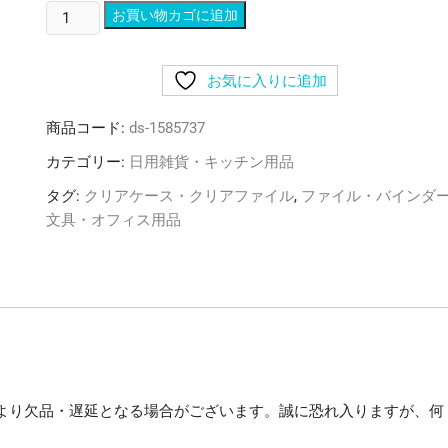
(ま
お買い物カゴに追加
と
め)
お気に入りに追加
リ
ヒ
商品コード:
ds-1585737
ト
ラ
カテゴリー:
日用雑貨・キッチン用品
ブ
タグ:
クリアケース・クリアファイル
,
ファイル・バインダ
リ
文具・オフィス用品
ン
グ
フ
ァ
イ
ル
(ツ
イ
より欠品・遅延となる場合がございます。誠に恐れ入りますが、何
ス
ト