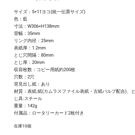
サイズ：5×11ヨコ(統一伝票サイズ)
色：藍
寸法：W306×H138mm
背幅：35mm
リング内径：25mm
表紙厚：1.2mm
とじ穴間隔：80mm
とじ厚：20mm
収容枚数：コピー用紙約200枚
穴数：2穴
背見出し紙：あり
材質：表紙:紙(カムラスファイル表紙・古紙パルプ配合)、
じ具:スチール
重量：142g
付属品：ロータリーカード2枚付き
在庫10個