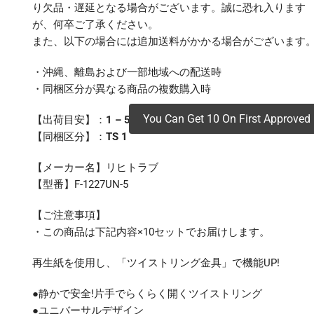
り欠品・遅延となる場合がございます。誠に恐れ入ります
が、何卒ご了承ください。
また、以下の場合には追加送料がかかる場合がございます
・沖縄、離島および一部地域への配送時
・同梱区分が異なる商品の複数購入時
You Can Get 10 On First Approved 
【出荷目安】：
1 – 5営業日 ※土日・祝除く
【同梱区分】：
TS 1
【メーカー名】リヒトラブ
【型番】F-1227UN-5
【ご注意事項】
・この商品は下記内容×10セットでお届けします。
再生紙を使用し、「ツイストリング金具」で機能UP!
●静かで安全!片手でらくらく開くツイストリング
●ユニバーサルデザイン