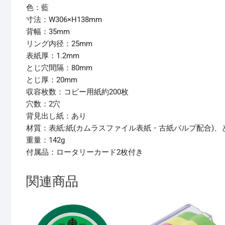
色：藍
寸法：W306×H138mm
背幅：35mm
リング内径：25mm
表紙厚：1.2mm
とじ穴間隔：80mm
とじ厚：20mm
収容枚数：コピー用紙約200枚
穴数：2穴
背見出し紙：あり
材質：表紙:紙(カムラスファイル表紙・古紙パルプ配合)、
重量：142g
付属品：ロータリーカード2枚付き
関連商品