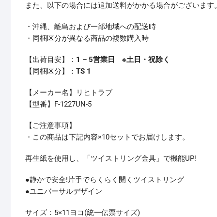
また、以下の場合には追加送料がかかる場合がございます
・沖縄、離島および一部地域への配送時
・同梱区分が異なる商品の複数購入時
【出荷目安】：
1 – 5営業日 ※土日・祝除く
【同梱区分】：
TS 1
【メーカー名】リヒトラブ
【型番】F-1227UN-5
【ご注意事項】
・この商品は下記内容×10セットでお届けします。
再生紙を使用し、「ツイストリング金具」で機能UP!
●静かで安全!片手でらくらく開くツイストリング
●ユニバーサルデザイン
サイズ：5×11ヨコ(統一伝票サイズ)