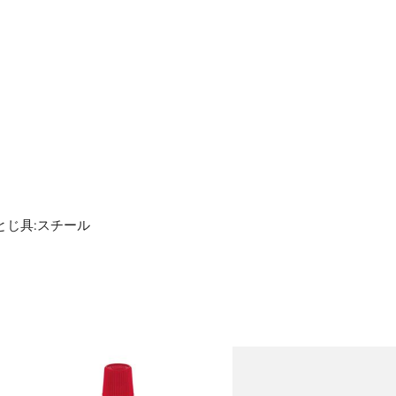
5
1
冊
【×10
セ
ッ
ト】
個
とじ具:スチール