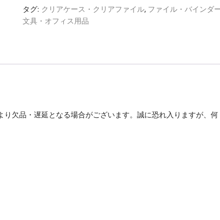
ブ
タグ:
クリアケース・クリアファイル
,
ファイル・バインダ
ル
文具・オフィス用品
ー
パ
ー
150
A4
タ
テ
2
より欠品・遅延となる場合がございます。誠に恐れ入りますが、何
穴
150
。
枚
収
容
乳
白
F-
3016-