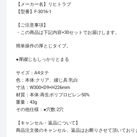
【メーカー名】リヒトラブ
【型番】F-3016-1
【ご注意事項】
・この商品は下記内容×30セットでお届けします。
簡単操作の厚とじタイプ。
●厚綴じもしっかりとまる
サイズ：A4タテ
色：本体:クリア、綴じ具:乳白
寸法：W300×D9×H226mm
材質：本体:再生ポリプロピレン50%
重量：43g
その他仕様：●穴数:2穴
【キャンセル・返品について】
商品注文後のキャンセル、返品はお断りさせて頂いており