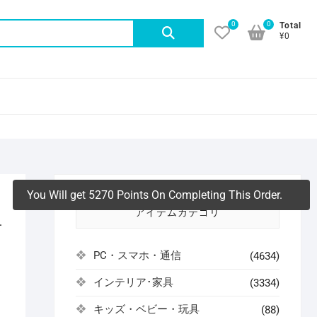
0
0
検
Total
¥0
索
対
象:
You Will get 5270 Points On Completing This Order.
アイテムカテゴリ
冊
PC・スマホ・通信
(4634)
インテリア･家具
(3334)
よ
キッズ・ベビー・玩具
(88)