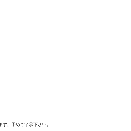
1
1
冊
【×30
セ
ッ
ト】
個
ます。予めご了承下さい。