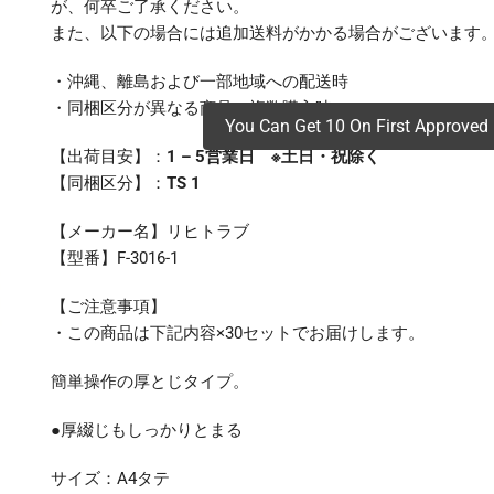
が、何卒ご了承ください。
また、以下の場合には追加送料がかかる場合がございます
・沖縄、離島および一部地域への配送時
・同梱区分が異なる商品の複数購入時
You Can Get 10 On First Approved 
【出荷目安】：
1 – 5営業日 ※土日・祝除く
【同梱区分】：
TS 1
【メーカー名】リヒトラブ
【型番】F-3016-1
【ご注意事項】
・この商品は下記内容×30セットでお届けします。
簡単操作の厚とじタイプ。
●厚綴じもしっかりとまる
サイズ：A4タテ