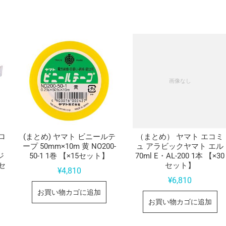
ロ
(まとめ) ヤマト ビニールテ
（まとめ） ヤマト エコミ
ープ 50mm×10m 黄 NO200-
ュ アラビックヤマト エル
ジ
50-1 1巻 【×15セット】
70ml E・AL-200 1本 【×30
5セ
セット】
¥
4,810
¥
6,810
お買い物カゴに追加
お買い物カゴに追加