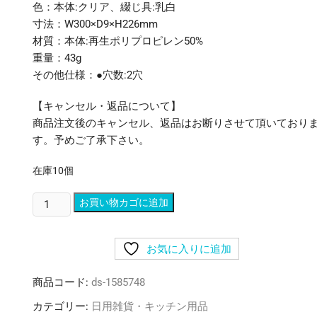
色：本体:クリア、綴じ具:乳白
寸法：W300×D9×H226mm
材質：本体:再生ポリプロピレン50%
重量：43g
その他仕様：●穴数:2穴
【キャンセル・返品について】
商品注文後のキャンセル、返品はお断りさせて頂いており
す。予めご了承下さい。
在庫10個
(ま
お買い物カゴに追加
と
め)
お気に入りに追加
リ
ヒ
商品コード:
ds-1585748
ト
ラ
カテゴリー:
日用雑貨・キッチン用品