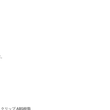
シ
グ
ノ
超
極
細
0.28mm
赤
UM15128.15
求。
1
本
【×40
セ
ッ
ト】
個
クリップ:ABS樹脂