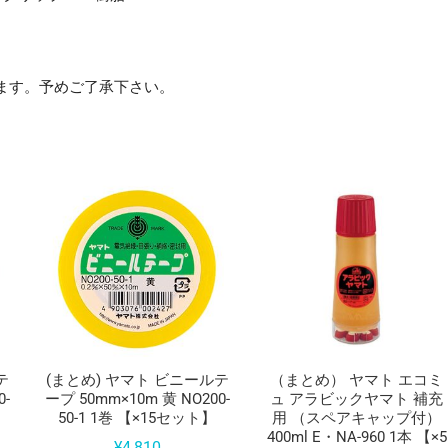
ます。予めご了承下さい。
テ
(まとめ) ヤマト ビニールテ
（まとめ） ヤマト エコミ
0-
ープ 50mm×10m 黄 NO200-
ュ アラビックヤマト 補充
】
50-1 1巻 【×15セット】
用 （スペアキャップ付）
400ml E・NA-960 1本 【×5
¥
4,810