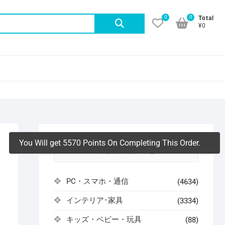
0
0
検
Total
¥0
索
対
象:
You Will get 5570 Points On Completing This Order.
アイテムカテゴリ
PC・スマホ・通信
(4634)
インテリア･家具
(3334)
よ
キッズ・ベビー・玩具
(88)