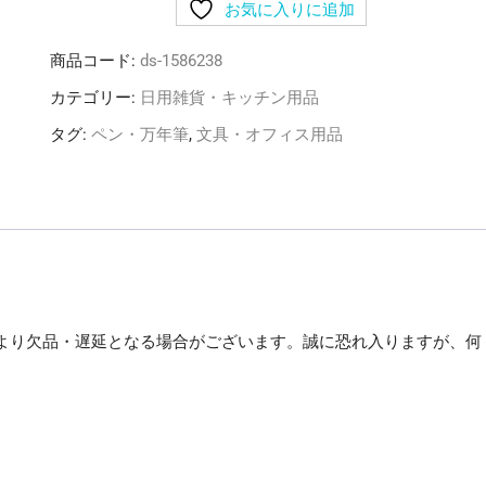
お気に入りに追加
三
菱
商品コード:
ds-1586238
鉛
筆
カテゴリー:
日用雑貨・キッチン用品
ゲ
タグ:
ペン・万年筆
,
文具・オフィス用品
ル
イ
ン
ク
ボ
ー
ル
ペ
より欠品・遅延となる場合がございます。誠に恐れ入りますが、何
ン
ユ
。
ニ
ボ
ー
ル