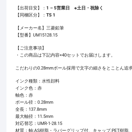
【出荷目安】：
1 – 5営業日 ※土日・祝除く
【同梱区分】：
TS 1
【メーカー名】三菱鉛筆
【型番】UM15128.15
【ご注意事項】
・この商品は下記内容×40セットでお届けします。
こだわりの0.28mmボール採用で文字の細さをとことん追
インク種類：水性顔料
インク色：赤
軸色：赤
ボール径：0.28mm
全長：137.8mm
最大軸径：11.5mm
対応替芯：UMR-1-28.15
材質：軸:AS樹脂・ラバーグリップ付、キャップ:PET樹脂、