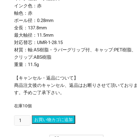
インク色：赤
軸色：赤
ボール径：0.28mm
全長：137.8mm
最大軸径：11.5mm
対応替芯：UMR-1-28.15
材質：軸:AS樹脂・ラバーグリップ付、キャップ:PET樹脂、
クリップ:ABS樹脂
重量：11.5g
【キャンセル・返品について】
商品注文後のキャンセル、返品はお断りさせて頂いており
す。予めご了承下さい。
在庫10個
(ま
お買い物カゴに追加
と
め)