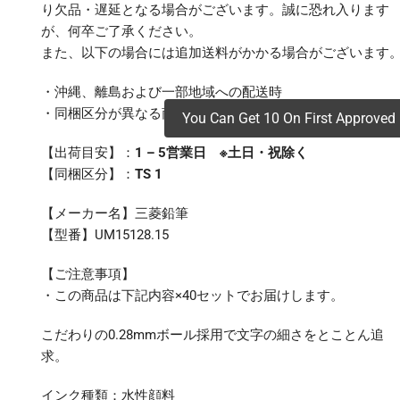
り欠品・遅延となる場合がございます。誠に恐れ入ります
が、何卒ご了承ください。
また、以下の場合には追加送料がかかる場合がございます
・沖縄、離島および一部地域への配送時
・同梱区分が異なる商品の複数購入時
You Can Get 10 On First Approved 
【出荷目安】：
1 – 5営業日 ※土日・祝除く
【同梱区分】：
TS 1
【メーカー名】三菱鉛筆
【型番】UM15128.15
【ご注意事項】
・この商品は下記内容×40セットでお届けします。
こだわりの0.28mmボール採用で文字の細さをとことん追
求。
インク種類：水性顔料