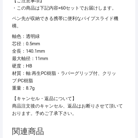
本
【ご注意事項】
【×60
・この商品は下記内容×60セットでお届けします。
セ
ペン先が収納できる携帯に便利なパイプスライド機
ッ
構。
ト】
軸色：透明緑
個
芯径：0.5mm
全長：140.1mm
最大軸径：11mm
硬度：HB
材質：軸:再生PC樹脂・ラバーグリップ付、クリッ
プ:PC樹脂
重量：8.7g
【キャンセル・返品について】
商品注文後のキャンセル、返品はお断りさせて頂いて
おります。予めご了承下さい。
関連商品