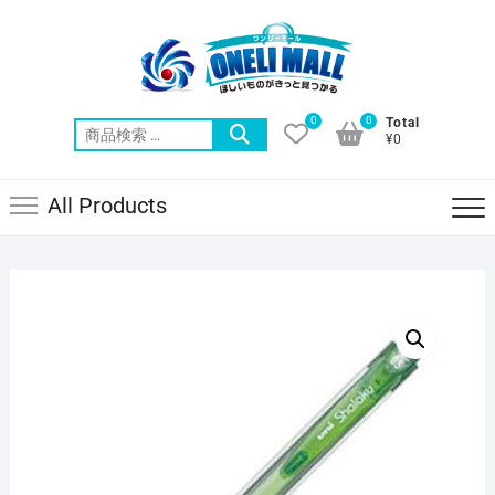
Skip
to
content
0
0
Total
検
¥0
索
対
All Products
象: