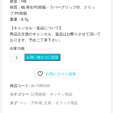
硬度：HB
材質：軸:再生PC樹脂・ラバーグリップ付、クリッ
プ:PC樹脂
重量：8.7g
【キャンセル・返品について】
商品注文後のキャンセル、返品はお断りさせて頂いて
おります。予めご了承下さい。
在庫10個
(ま
お買い物カゴに追加
と
め)
お気に入りに追加
三
菱
商品コード:
ds-1586260
鉛
筆
カテゴリー:
日用雑貨・キッチン用品
シ
タグ:
ペン・万年筆
,
文具・オフィス用品
ャ
ー