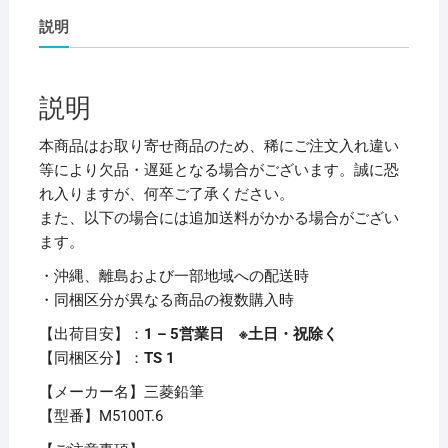
プ
説明
SHARP
ペ
ン
説明
シ
ル
本商品はお取り寄せ商品のため、稀にご注文入れ違い
VERY
等により欠品・遅延となる場合がございます。誠に恐
シ
れ入りますが、何卒ご了承ください。
ャ
また、以下の場合には追加送料がかかる場合がござい
楽
ます。
0.5mm
・沖縄、離島および一部地域への配送時
(軸
・同梱区分が異なる商品の複数購入時
色
透
【出荷目安】：
1 – 5営業日 ※土日・祝除く
明
【同梱区分】：
TS 1
緑)
【メーカー名】三菱鉛筆
M5100T.6
【型番】M5100T.6
1