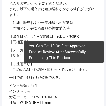
れ入りますが、何卒ご了承ください。
また、以下の場合には追加送料がかかる場合がござい
ます。
・沖縄、離島および一部地域への配送時
・同梱区分が異なる商品の複数購入時
【出荷目安】：
1 – 5営業日 ※土日・祝除く
【同梱区分】：
TS 1
You Can Get 10 On First Approved
【メーカー名】三菱鉛筆
Product Review After Successfully
【型番】PWBR1004M.15
Purchasing This Product
【ご注意事項】
・この商品は下記内容×50セットでお届けします。
一目で使い終わりが確認できる。
インク種類：油性
インク色：赤
対応マーカー：PWB1204M.15
寸法：W15×D15×H111mm