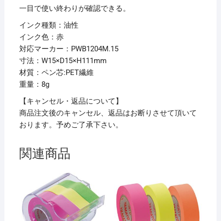
リ
一目で使い終わりが確認できる。
ッ
インク種類：油性
ジ
インク色：赤
4mm
対応マーカー：PWB1204M.15
丸
寸法：W15×D15×H111mm
芯
材質：ペン芯:PET繊維
赤
重量：8g
PWBR1004M.15
1
【キャンセル・返品について】
本
商品注文後のキャンセル、返品はお断りさせて頂いて
【×50
おります。予めご了承下さい。
セ
ッ
関連商品
ト】
個