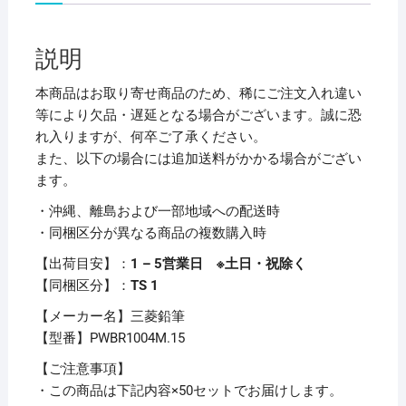
ー
ド
説明
マ
ー
本商品はお取り寄せ商品のため、稀にご注文入れ違い
カ
等により欠品・遅延となる場合がございます。誠に恐
ー
れ入りますが、何卒ご了承ください。
ユ
また、以下の場合には追加送料がかかる場合がござい
ニ
ます。
お
・沖縄、離島および一部地域への配送時
知
・同梱区分が異なる商品の複数購入時
ら
セ
【出荷目安】：
1 – 5営業日 ※土日・祝除く
ン
【同梱区分】：
TS 1
サ
【メーカー名】三菱鉛筆
ー
【型番】PWBR1004M.15
カ
ー
【ご注意事項】
ト
・この商品は下記内容×50セットでお届けします。