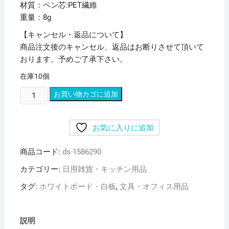
材質：ペン芯:PET繊維
重量：8g
【キャンセル・返品について】
商品注文後のキャンセル、返品はお断りさせて頂いて
おります。予めご了承下さい。
在庫10個
(ま
お買い物カゴに追加
と
め)
お気に入りに追加
三
菱
商品コード:
ds-1586290
鉛
筆
カテゴリー:
日用雑貨・キッチン用品
ホ
タグ:
ホワイトボード・白板
,
文具・オフィス用品
ワ
イ
ト
説明
ボ