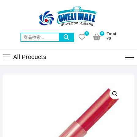
Skip
to
content
0
0
Total
検
¥0
索
対
All Products
象: