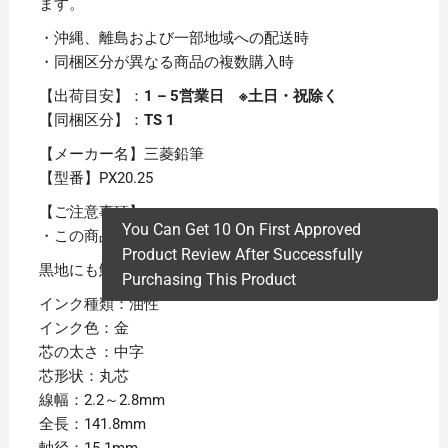
ます。
・沖縄、離島および一部地域への配送時
・同梱区分が異なる商品の複数購入時
【出荷目安】：
1 – 5営業日 ※土日・祝除く
【同梱区分】：
TS 1
【メーカー名】三菱鉛筆
【型番】PX20.25
【ご注意事項】
You Can Get 10 On First Approved
・この商品は下記内容×30セットでお届けします。
Product Review After Successfully
黒地にも鮮やかに書ける発色のよさが自慢です。
Purchasing This Product
インク種類：油性
インク色：金
芯の太さ：中字
芯形状：丸芯
線幅：2.2～2.8mm
全長：141.8mm