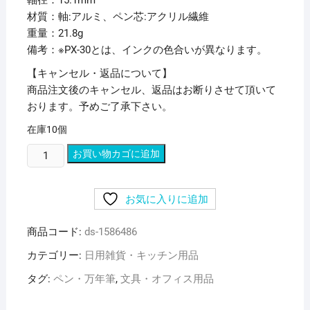
軸径：15.1mm
材質：軸:アルミ、ペン芯:アクリル繊維
重量：21.8g
備考：※PX-30とは、インクの色合いが異なります。
【キャンセル・返品について】
商品注文後のキャンセル、返品はお断りさせて頂いて
おります。予めご了承下さい。
在庫10個
(ま
お買い物カゴに追加
と
め)
お気に入りに追加
三
菱
商品コード:
ds-1586486
鉛
筆
カテゴリー:
日用雑貨・キッチン用品
油
タグ:
ペン・万年筆
,
文具・オフィス用品
性
ペ