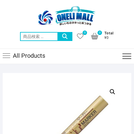
Skip
to
content
0
0
Total
検
¥0
索
対
All Products
象: