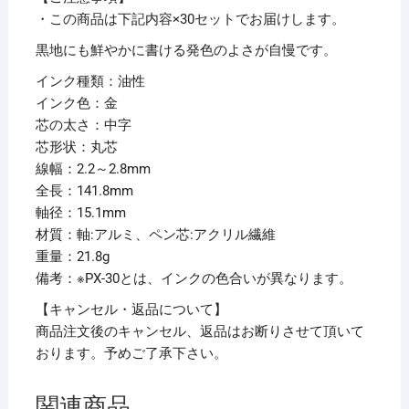
個
・この商品は下記内容×30セットでお届けします。
黒地にも鮮やかに書ける発色のよさが自慢です。
インク種類：油性
インク色：金
芯の太さ：中字
芯形状：丸芯
線幅：2.2～2.8mm
全長：141.8mm
軸径：15.1mm
材質：軸:アルミ、ペン芯:アクリル繊維
重量：21.8g
備考：※PX-30とは、インクの色合いが異なります。
【キャンセル・返品について】
商品注文後のキャンセル、返品はお断りさせて頂いて
おります。予めご了承下さい。
関連商品