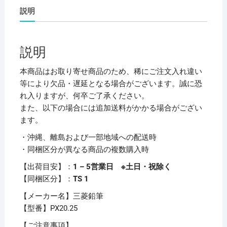
イ
説明
ン
ト
マ
説明
ー
カ
本商品はお取り寄せ商品のため、稀にご注文入れ違い
ー
等により欠品・遅延となる場合がございます。誠に恐
中
れ入りますが、何卒ご了承ください。
字
また、以下の場合には追加送料がかかる場合がござい
丸
ます。
芯
・沖縄、離島および一部地域への配送時
金
・同梱区分が異なる商品の複数購入時
PX20.25
1
【出荷目安】：
1 – 5営業日 ※土日・祝除く
本
【同梱区分】：
TS 1
【×30
【メーカー名】三菱鉛筆
セ
【型番】PX20.25
ッ
ト】
【ご注意事項】