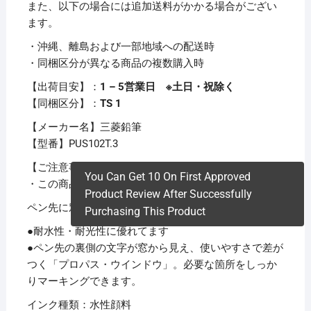
また、以下の場合には追加送料がかかる場合がござい
ます。
・沖縄、離島および一部地域への配送時
・同梱区分が異なる商品の複数購入時
【出荷目安】：
1 – 5営業日 ※土日・祝除く
【同梱区分】：
TS 1
【メーカー名】三菱鉛筆
【型番】PUS102T.3
【ご注意事項】
You Can Get 10 On First Approved
・この商品は下記内容×60セットでお届けします。
Product Review After Successfully
ペン先に窓がある!はみ出し知らずの蛍光ペン。
Purchasing This Product
●耐水性・耐光性に優れてます
●ペン先の裏側の文字が窓から見え、使いやすさで差が
つく「プロパス・ウインドウ」。必要な箇所をしっか
りマーキングできます。
インク種類：水性顔料