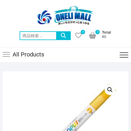
Skip
to
content
0
0
Total
検
¥0
索
対
All Products
象: