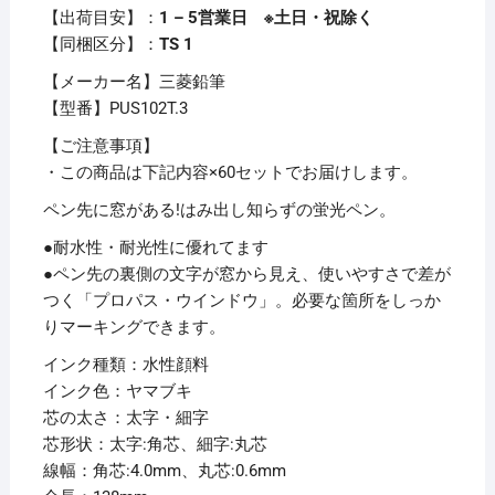
カ
【出荷目安】：
1 – 5営業日 ※土日・祝除く
ラ
【同梱区分】：
TS 1
ー
【メーカー名】三菱鉛筆
ヤ
【型番】PUS102T.3
マ
ブ
【ご注意事項】
キ
・この商品は下記内容×60セットでお届けします。
PUS102T.3
ペン先に窓がある!はみ出し知らずの蛍光ペン。
1
●耐水性・耐光性に優れてます
本
●ペン先の裏側の文字が窓から見え、使いやすさで差が
【×60
つく「プロパス・ウインドウ」。必要な箇所をしっか
セ
りマーキングできます。
ッ
ト】
インク種類：水性顔料
個
インク色：ヤマブキ
芯の太さ：太字・細字
芯形状：太字:角芯、細字:丸芯
線幅：角芯:4.0mm、丸芯:0.6mm