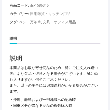
菱
商品コード:
ds-1586316
鉛
筆
カテゴリー:
日用雑貨・キッチン用品
蛍
タグ:
ペン・万年筆
,
文具・オフィス用品
光
ペ
ン
説明
プ
ロ
パ
説明
ス・
ウ
本商品はお取り寄せ商品のため、稀にご注文入れ違い
イ
等により欠品・遅延となる場合がございます。誠に恐
ン
れ入りますが、何卒ご了承ください。
ド
また、以下の場合には追加送料がかかる場合がござい
ウ
ます。
ソ
・沖縄、離島および一部地域への配送時
フ
・同梱区分が異なる商品の複数購入時
ト