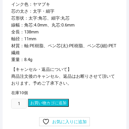
インク色：ヤマブキ
芯の太さ：太字・細字
芯形状：太字:角芯、細字:丸芯
線幅：角芯:4.0mm、丸芯:0.6mm
全長：138mm
軸径：11mm
材質：軸:PE樹脂、ペン芯(太):PE樹脂、ペン芯(細):PET
繊維
重量：8.4g
【キャンセル・返品について】
商品注文後のキャンセル、返品はお断りさせて頂いて
おります。予めご了承下さい。
在庫10個
(ま
お買い物カゴに追加
と
め)
お気に入りに追加
三