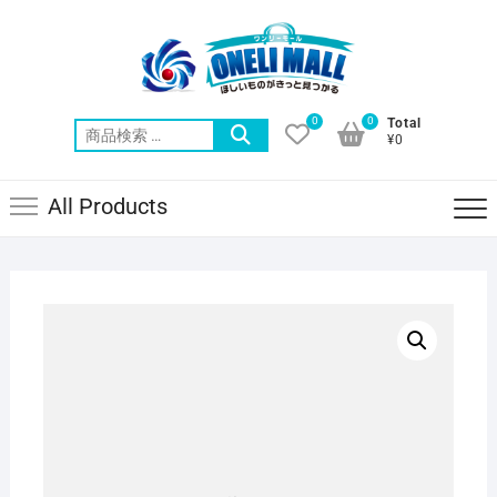
Skip
to
content
0
0
Total
検
¥0
索
対
All Products
象: