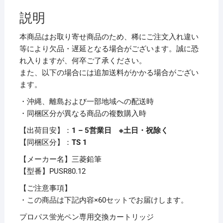
パ
説明
ス・
カ
本商品はお取り寄せ商品のため、稀にご注文入れ違い
ー
等により欠品・遅延となる場合がございます。誠に恐
ト
れ入りますが、何卒ご了承ください。
リ
また、以下の場合には追加送料がかかる場合がござい
ッ
ます。
ジ
・沖縄、離島および一部地域への配送時
専
・同梱区分が異なる商品の複数購入時
用
詰
【出荷目安】：
1 – 5営業日 ※土日・祝除く
替
【同梱区分】：
TS 1
え
【メーカー名】三菱鉛筆
カ
【型番】PUSR80.12
ー
ト
【ご注意事項】
リ
・この商品は下記内容×60セットでお届けします。
ッ
プロパス蛍光ペン専用交換カートリッジ