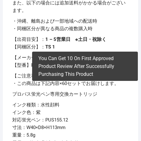
また、以下の場合には追加送料がかかる場合がござい
ます。
・沖縄、離島および一部地域への配送時
・同梱区分が異なる商品の複数購入時
【出荷目安】：
1 – 5営業日 ※土日・祝除く
【同梱区分】：
TS 1
【メーカー名】三菱鉛筆
You Can Get 10 On First Approved
【型番】PUSR80.12
Product Review After Successfully
Purchasing This Product
【ご注意事項】
・この商品は下記内容×60セットでお届けします。
プロパス蛍光ペン専用交換カートリッジ
インク種類：水性顔料
インク色：紫
対応蛍光ペン：PUS155.12
寸法：W40×D8×H113mm
重量：5.8g