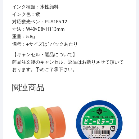
ジ
インク種類：水性顔料
紫
インク色：紫
PUSR80.12
対応蛍光ペン：PUS155.12
1
寸法：W40×D8×H113mm
パ
重量：5.8g
ッ
備考：※サイズは1パックあたり
ク
(2
【キャンセル・返品について】
本)
商品注文後のキャンセル、返品はお断りさせて頂いて
【×60
おります。予めご了承下さい。
セ
ッ
関連商品
ト】
個