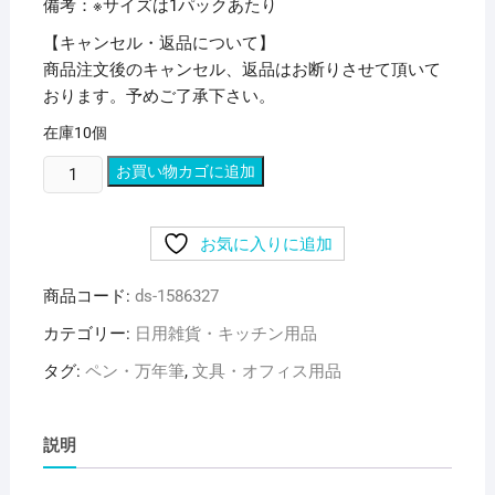
備考：※サイズは1パックあたり
【キャンセル・返品について】
商品注文後のキャンセル、返品はお断りさせて頂いて
おります。予めご了承下さい。
在庫10個
(ま
お買い物カゴに追加
と
め)
お気に入りに追加
三
菱
商品コード:
ds-1586327
鉛
筆
カテゴリー:
日用雑貨・キッチン用品
蛍
タグ:
ペン・万年筆
,
文具・オフィス用品
光
ペ
ン
説明
プ
ロ