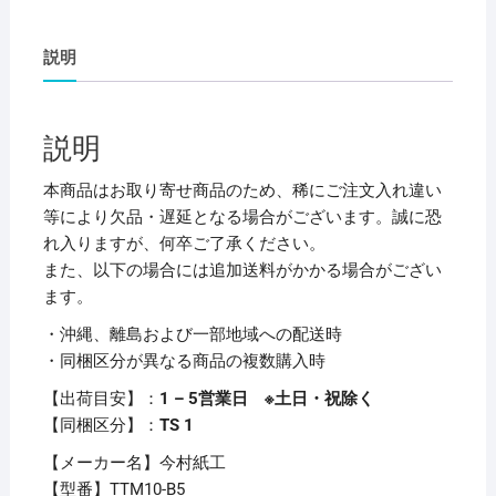
紙
B5
説明
TTM10-
B5
1
説明
パ
ッ
本商品はお取り寄せ商品のため、稀にご注文入れ違い
ク
等により欠品・遅延となる場合がございます。誠に恐
(10
れ入りますが、何卒ご了承ください。
枚)
また、以下の場合には追加送料がかかる場合がござい
【×50
ます。
セ
・沖縄、離島および一部地域への配送時
ッ
・同梱区分が異なる商品の複数購入時
ト】
個
【出荷目安】：
1 – 5営業日 ※土日・祝除く
【同梱区分】：
TS 1
【メーカー名】今村紙工
【型番】TTM10-B5