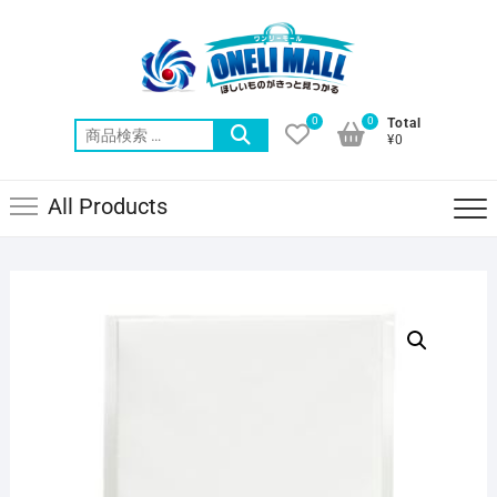
Skip
to
content
0
0
Total
検
¥0
索
対
All Products
象: