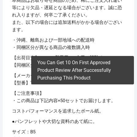
本商品はお取り寄せ商品のため、稀にご注文入れ違い
等により欠品・遅延となる場合がございます。誠に恐
れ入りますが、何卒ご了承ください。
また、以下の場合には追加送料がかかる場合がござい
ます。
・沖縄、離島および一部地域への配送時
・同梱区分が異なる商品の複数購入時
【出荷目安】：
1 – 5営業日 ※土日・祝除く
You Can Get 10 On First Approved
【同梱区分】：
TS 1
Product Review After Successfully
【メーカー名】今村紙工
Purchasing This Product
【型番】TTM10-B5
【ご注意事項】
・この商品は下記内容×50セットでお届けします。
コストパフォーマンスを追求したボール紙。
●パンフレットや大切な資料のあて紙に。
サイズ：B5