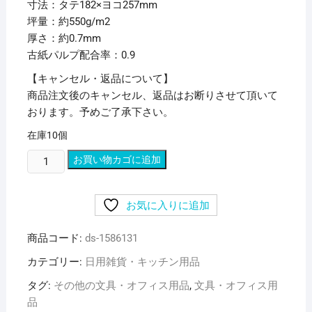
寸法：タテ182×ヨコ257mm
坪量：約550g/m2
厚さ：約0.7mm
古紙パルプ配合率：0.9
【キャンセル・返品について】
商品注文後のキャンセル、返品はお断りさせて頂いて
おります。予めご了承下さい。
在庫10個
(ま
お買い物カゴに追加
と
め)
お気に入りに追加
今
村
商品コード:
ds-1586131
紙
工
カテゴリー:
日用雑貨・キッチン用品
ボ
タグ:
その他の文具・オフィス用品
,
文具・オフィス用
ー
品
ル