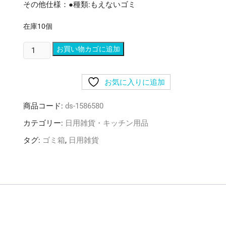
その他仕様：●種類:もえないゴミ
在庫10個
(ま
お買い物カゴに追加
と
め)
お気に入りに追加
山
崎
商品コード:
ds-1586580
産
業
カテゴリー:
日用雑貨・キッチン用品
分
タグ:
ゴミ箱
,
日用雑貨
別
シ
ー
ル
A
も
え