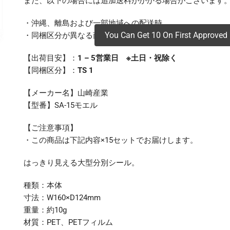
また、以下の場合には追加送料がかかる場合がございます
・沖縄、離島および一部地域への配送時
You Can Get 10 On First Approved 
・同梱区分が異なる商品の複数購入時
【出荷目安】：
1 – 5営業日 ※土日・祝除く
【同梱区分】：
TS 1
【メーカー名】山崎産業
【型番】SA-15モエル
【ご注意事項】
・この商品は下記内容×15セットでお届けします。
はっきり見える大型分別シール。
種類：本体
寸法：W160×D124mm
重量：約10g
材質：PET、PETフィルム