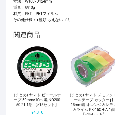
寸法：W160×D124mm
重量：約10g
材質：PET、PETフィルム
その他仕様：●種類:もえないゴミ
関連商品
(まとめ) ヤマト ビニールテ
(まとめ) ヤマト メモック 
ープ 50mm×10m 黒 NO200-
ールテープ カッター付
50-21 1巻 【×15セット】
15mm幅 オレンジ＆レモ
＆ライム RK-15CH-A 1個
¥
4,810
【×15セット】