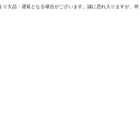
る
より欠品・遅延となる場合がございます。誠に恐れ入りますが、何
ゴ
ミ
。
1
枚
【×15
セ
ッ
ト】
個