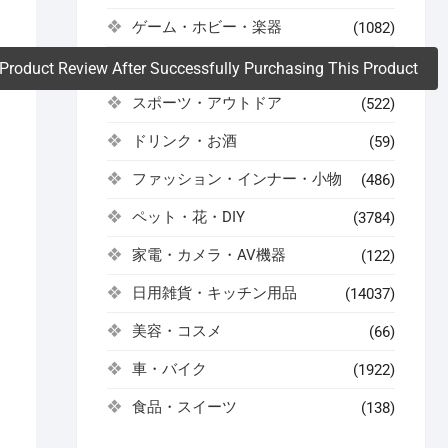
。
ゲーム・ホビー・楽器
(1082)
コスメ・健康・医薬品
(504)
Product Review After Successfully Purchasing This Product
スポーツ・アウトドア
(522)
ドリンク・お酒
(59)
ファッション・インナー・小物
(486)
ペット・花・DIY
(3784)
家電・カメラ・AV機器
(122)
日用雑貨・キッチン用品
(14037)
美容・コスメ
(66)
車・バイク
(1922)
食品・スイーツ
(138)