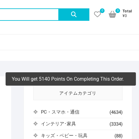
0
0
検
Total
¥0
索
対
象:
You Will get 5140 Points On Completing This Order.
アイテムカテゴリ
PC・スマホ・通信
(4634)
よ
インテリア･家具
(3334)
キッズ・ベビー・玩具
(88)