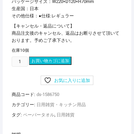
パッケージサイズ：W220×D120×H70mm
生産国：日本
その他仕様：●仕様:レギュラー
【キャンセル・返品について】
商品注文後のキャンセル、返品はお断りさせて頂いて
おります。予めご了承下さい。
在庫10個
(ま
お買い物カゴに追加
と
め)
お気に入りに追加
新
橋
商品コード:
ds-1586750
製
紙
カテゴリー:
日用雑貨・キッチン用品
ニ
タグ:
ペーパータオル
,
日用雑貨
ュ
ー
チ