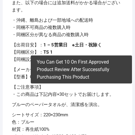
また、以下の場合には追加送料がかかる場合がござい
ます。
・沖縄、離島および一部地域への配送時
・同梱不可商品の複数購入時
・同梱区分が異なる商品の複数購入時
【出荷目安】：
1 – 5営業日 ※土日・祝除く
【同梱区分】：
TS 1
【同梱設定】：
同梱不可
You Can Get 10 On First Approved
Product Review After Successfully
【メーカー名】新橋製紙
Purchasing This Product
【型番】CH2030B
【ご注意事項】
・この商品は下記内容×30セットでお届けします。
ブルーのペーパータオルが、清潔感を演出。
シートサイズ：220×230mm
色：ブルー
材質：再生紙100%