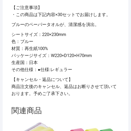
200
枚
【ご注意事項】
CH2030B
・この商品は下記内容×30セットでお届けします。
1
ブルーのペーパータオルが、清潔感を演出。
パ
シートサイズ：220×230mm
ッ
色：ブルー
ク
材質：再生紙100%
【×30
パッケージサイズ：W220×D120×H70mm
セ
生産国：日本
ッ
その他仕様：●仕様:レギュラー
ト】
個
【キャンセル・返品について】
商品注文後のキャンセル、返品はお断りさせて頂いて
おります。予めご了承下さい。
関連商品