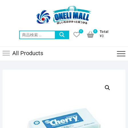
Skip
to
content
0
0
Total
検
¥0
索
対
All Products
象: