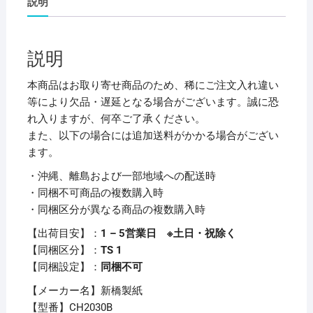
説明
ェ
リ
ー
説明
ペ
ー
本商品はお取り寄せ商品のため、稀にご注文入れ違い
パ
等により欠品・遅延となる場合がございます。誠に恐
ー
れ入りますが、何卒ご了承ください。
タ
また、以下の場合には追加送料がかかる場合がござい
オ
ます。
ル
・沖縄、離島および一部地域への配送時
レ
・同梱不可商品の複数購入時
ギ
・同梱区分が異なる商品の複数購入時
ュ
ラ
【出荷目安】：
1 – 5営業日 ※土日・祝除く
ー
【同梱区分】：
TS 1
ブ
【同梱設定】：
同梱不可
ル
【メーカー名】新橋製紙
ー
【型番】CH2030B