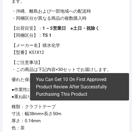
ます。
・沖縄、離島および一部地域への配送時
・同梱区分が異なる商品の複数購入時
【出荷目安】：
1 – 5営業日 ※土日・祝除く
【同梱区分】：
TS 1
【メーカー名】積水化学
【型番】K51X12
【ご注意事項】
・この商品は下記内容×30セットでお届けします。
You Can Get 10 On First Approved
優れた保持力、安定した品質。
Product Review After Successfully
●作業性に優れた軽い引き出し。
Purchasing This Product
●重ね貼り不可
種類：クラフトテープ
寸法：幅38mm×長さ50m
厚さ：0.14mm
色：茶