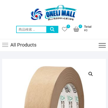
Skip
to
content
0
0
Total
検
¥0
索
対
All Products
象: