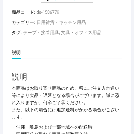
水
商品コード:
ds-1586779
化
学
カテゴリー:
日用雑貨・キッチン用品
ク
タグ:
テープ・接着用具
,
文具・オフィス用品
ラ
フ
ト
説明
テ
ー
プ
説明
38mm×50m
K51X12
本商品はお取り寄せ商品のため、稀にご注文入れ違い
1
等により欠品・遅延となる場合がございます。誠に恐
巻
れ入りますが、何卒ご了承ください。
【×30
また、以下の場合には追加送料がかかる場合がござい
セ
ます。
ッ
・沖縄、離島および一部地域への配送時
ト】