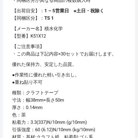
・同梱区分が異なる商品の複数購入時
個
【出荷目安】：
1 – 5営業日 ※土日・祝除く
【同梱区分】：
TS 1
【メーカー名】積水化学
【型番】K51X12
【ご注意事項】
・この商品は下記内容×30セットでお届けします。
優れた保持力、安定した品質。
●作業性に優れた軽い引き出し。
●重ね貼り不可
種類：クラフトテープ
寸法：幅38mm×長さ50m
厚さ：0.14mm
色：茶
粘着力：3.3(337)N/10mm (g/10mm)
引張強度：60 (6.12)N/10mm (kg/10mm)
材質：基材:クラフト紙、粘着剤:ゴム系