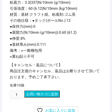
粘着力：3.3(337)N/10mm (g/10mm)
引張強度：60 (6.12)N/10mm (kg/10mm)
材質：基材:クラフト紙、粘着剤:ゴム系
その他仕様：●タック(ボールNo.):12
●保持力(mm):0
●展開力(N/10mm (g/10mm)):0.60 (61.2)
●伸度:8%
●基材厚み(mm):0.111
備考：※一般梱包用
※重ね貼り不可
【キャンセル・返品について】
商品注文後のキャンセル、返品はお断りさせて頂いて
おります。予めご了承下さい。
在庫10個
(ま
お買い物カゴに追加
と
め)
お気に入りに追加
積