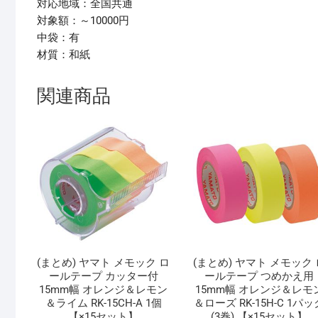
対応地域：全国共通
対象額：～10000円
中袋：有
材質：和紙
関連商品
(まとめ) ヤマト メモック ロ
(まとめ) ヤマト メモック 
ールテープ カッター付
ールテープ つめかえ用
15mm幅 オレンジ＆レモン
15mm幅 オレンジ＆レモ
＆ライム RK-15CH-A 1個
＆ローズ RK-15H-C 1パッ
【×15セット】
(3巻) 【×15セット】