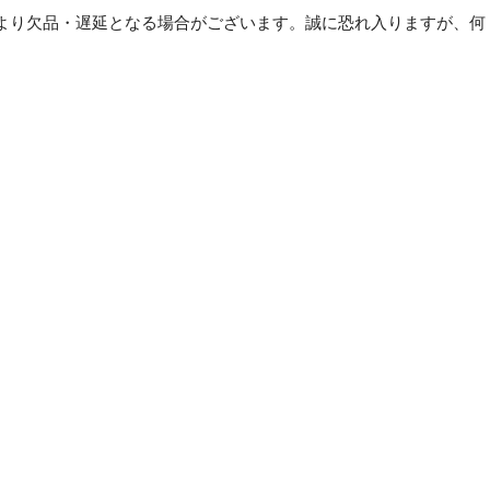
ッ
より欠品・遅延となる場合がございます。誠に恐れ入りますが、何
ク
(5
。
枚)
【×15
セ
ッ
ト】
個