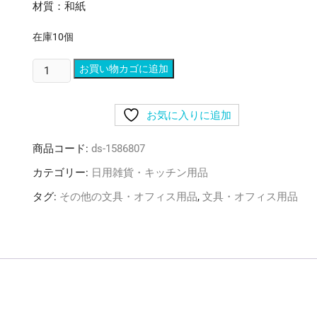
材質：和紙
在庫10個
(ま
お買い物カゴに追加
と
め)
お気に入りに追加
赤
城
商品コード:
ds-1586807
御
見
カテゴリー:
日用雑貨・キッチン用品
舞
タグ:
その他の文具・オフィス用品
,
文具・オフィス用品
本
式
多
当
T3920
1
パ