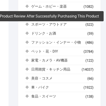
。
ゲーム・ホビー・楽器
(1082)
コスメ・健康・医薬品
(504)
Product Review After Successfully Purchasing This Product
スポーツ・アウトドア
(522)
ドリンク・お酒
(59)
ファッション・インナー・小物
(486)
ペット・花・DIY
(3784)
家電・カメラ・AV機器
(122)
日用雑貨・キッチン用品
(14037)
美容・コスメ
(66)
車・バイク
(1922)
食品・スイーツ
(138)