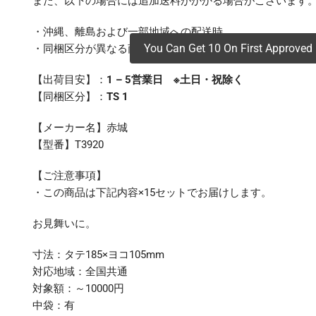
また、以下の場合には追加送料がかかる場合がございます
・沖縄、離島および一部地域への配送時
You Can Get 10 On First Approved 
・同梱区分が異なる商品の複数購入時
【出荷目安】：
1 – 5営業日 ※土日・祝除く
【同梱区分】：
TS 1
【メーカー名】赤城
【型番】T3920
【ご注意事項】
・この商品は下記内容×15セットでお届けします。
お見舞いに。
寸法：タテ185×ヨコ105mm
対応地域：全国共通
対象額：～10000円
中袋：有