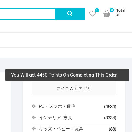
0
0
検
Total
¥0
索
対
象:
You Will get 4450 Points On Completing This Order.
アイテムカテゴリ
PC・スマホ・通信
(4634)
よ
インテリア･家具
(3334)
キッズ・ベビー・玩具
(88)