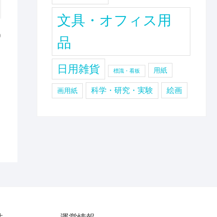
文具・オフィス用
0
品
日用雑貨
用紙
標識・看板
科学・研究・実験
絵画
画用紙