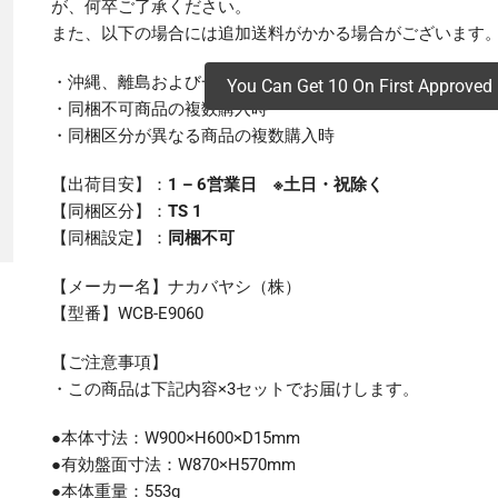
が、何卒ご了承ください。
また、以下の場合には追加送料がかかる場合がございます
・沖縄、離島および一部地域への配送時
You Can Get 10 On First Approved 
・同梱不可商品の複数購入時
・同梱区分が異なる商品の複数購入時
【出荷目安】：
1 – 6営業日 ※土日・祝除く
【同梱区分】：
TS 1
【同梱設定】：
同梱不可
【メーカー名】ナカバヤシ（株）
【型番】WCB-E9060
【ご注意事項】
・この商品は下記内容×3セットでお届けします。
●本体寸法：W900×H600×D15mm
●有効盤面寸法：W870×H570mm
●本体重量：553g