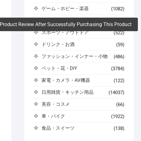
ゲーム・ホビー・楽器
(1082)
。
コスメ・健康・医薬品
(504)
Product Review After Successfully Purchasing This Product
スポーツ・アウトドア
(522)
ドリンク・お酒
(59)
ファッション・インナー・小物
(486)
ペット・花・DIY
(3784)
家電・カメラ・AV機器
(122)
日用雑貨・キッチン用品
(14037)
美容・コスメ
(66)
車・バイク
(1922)
食品・スイーツ
(138)