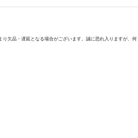
両
面
コ
ル
ク
より欠品・遅延となる場合がございます。誠に恐れ入りますが、何
ボ
ー
。
ト
L
サ
イ
ズ
900×600mm
WCB-
E9060【×3
セ
ッ
ト】
個