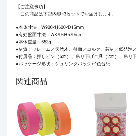
【ご注意事項】
・この商品は下記内容×3セットでお届けします。
●本体寸法：W900×H600×D15mm
●有効盤面寸法：W870×H570mm
●本体重量：553g
●材質：フレーム／天然木、盤面／コルク、芯材／低発泡
●付属品：押しピン（5本）、吊り下げ金具（2本）、吊り
●パッケージ形状：シュリンクパック+4色台紙
関連商品