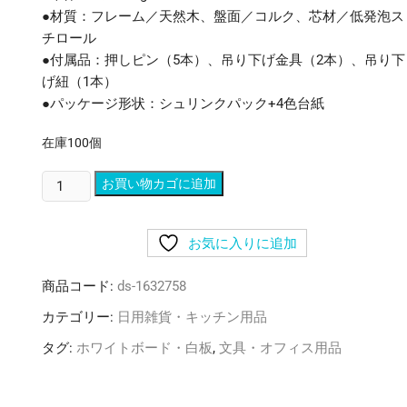
●材質：フレーム／天然木、盤面／コルク、芯材／低発泡ス
チロール
●付属品：押しピン（5本）、吊り下げ金具（2本）、吊り下
げ紐（1本）
●パッケージ形状：シュリンクパック+4色台紙
在庫100個
(業
お買い物カゴに追加
務
用
お気に入りに追加
セ
ッ
商品コード:
ds-1632758
ト)
ナ
カテゴリー:
日用雑貨・キッチン用品
カ
タグ:
ホワイトボード・白板
,
文具・オフィス用品
バ
ヤ
シ