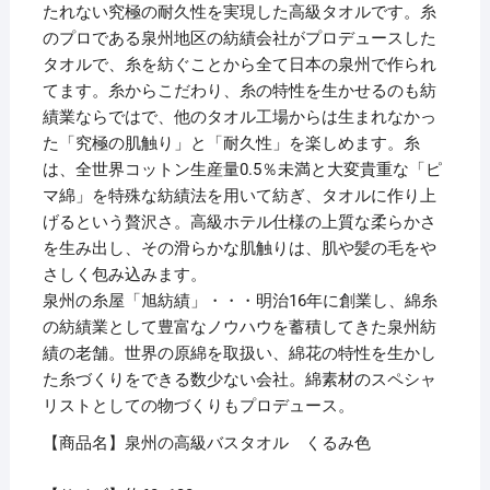
たれない究極の耐久性を実現した高級タオルです。糸
物
のプロである泉州地区の紡績会社がプロデュースした
ギ
タオルで、糸を紡ぐことから全て日本の泉州で作られ
フ
てます。糸からこだわり、糸の特性を生かせるのも紡
ト
績業ならではで、他のタオル工場からは生まれなかっ
個
た「究極の肌触り」と「耐久性」を楽しめます。糸
は、全世界コットン生産量0.5％未満と大変貴重な「ピ
マ綿」を特殊な紡績法を用いて紡ぎ、タオルに作り上
げるという贅沢さ。高級ホテル仕様の上質な柔らかさ
を生み出し、その滑らかな肌触りは、肌や髪の毛をや
さしく包み込みます。
泉州の糸屋「旭紡績」・・・明治16年に創業し、綿糸
の紡績業として豊富なノウハウを蓄積してきた泉州紡
績の老舗。世界の原綿を取扱い、綿花の特性を生かし
た糸づくりをできる数少ない会社。綿素材のスペシャ
リストとしての物づくりもプロデュース。
【商品名】泉州の高級バスタオル くるみ色