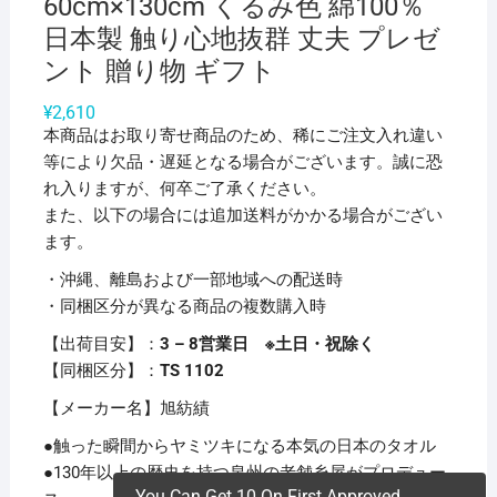
60cm×130cm くるみ色 綿100％
日本製 触り心地抜群 丈夫 プレゼ
ント 贈り物 ギフト
¥
2,610
本商品はお取り寄せ商品のため、稀にご注文入れ違い
等により欠品・遅延となる場合がございます。誠に恐
れ入りますが、何卒ご了承ください。
また、以下の場合には追加送料がかかる場合がござい
ます。
・沖縄、離島および一部地域への配送時
・同梱区分が異なる商品の複数購入時
【出荷目安】：
3 – 8営業日 ※土日・祝除く
【同梱区分】：
TS 1102
【メーカー名】旭紡績
●触った瞬間からヤミツキになる本気の日本のタオル
●130年以上の歴史を持つ泉州の老舗糸屋がプロデュー
You Can Get 10 On First Approved