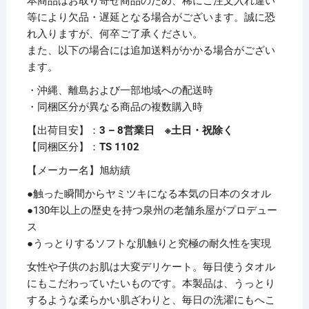
本商品はお取り寄せ商品のため、稀にご注文入れ違い
100％
等により欠品・遅延となる場合がございます。誠に恐
日
れ入りますが、何卒ご了承ください。
本
また、以下の場合には追加送料がかかる場合がござい
製
ます。
触
・沖縄、離島および一部地域への配送時
り
・同梱区分が異なる商品の複数購入時
心
地
【出荷目安】：
3 – 8営業日 ※土日・祝除く
抜
【同梱区分】：
TS 1102
群
【メーカー名】旭紡績
丈
夫
●触った瞬間からヤミツキになる本気の日本のタオル
プ
●130年以上の歴史を持つ泉州の老舗糸屋がプロデュー
レ
ス
ゼ
●うっとりするソフトな肌触りと究極の耐久性を実現
ン
女性や子供のお肌は大変デリケート。毎日使うタオル
ト
にもこだわっていたいものです。本製品は、うっとり
贈
するような柔らかい肌ざわりと、毎日の洗濯にもへこ
り