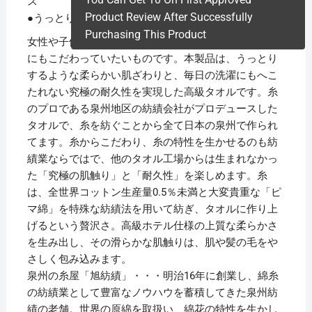
ス
Product Review After Successfully
●うっとりするソフトな肌触りと究極の耐久性を実現
Purchasing This Product
女性や子供のお肌は大変デリケート。毎日使うタオル
にもこだわっていたいものです。本製品は、うっとり
するような柔らかい肌ざわりと、毎日の洗濯にもへこ
たれない究極の耐久性を実現した高級タオルです。糸
のプロである泉州地区の紡績会社がプロデュースした
タオルで、糸を紡ぐことから全て日本の泉州で作られ
てます。糸からこだわり、糸の特性を生かせるのも紡
績業ならではで、他のタオル工場からは生まれなかっ
た「究極の肌触り」と「耐久性」を楽しめます。糸
は、全世界コットン生産量0.5％未満と大変貴重な「ピ
マ綿」を特殊な紡績法を用いて紡ぎ、タオルに作り上
げるという贅沢さ。高級ホテル仕様の上質な柔らかさ
を生み出し、その滑らかな肌触りは、肌や髪の毛をや
さしく包み込みます。
泉州の糸屋「旭紡績」・・・明治16年に創業し、綿糸
の紡績業として豊富なノウハウを蓄積してきた泉州紡
績の老舗。世界の原綿を取扱い、綿花の特性を生かし