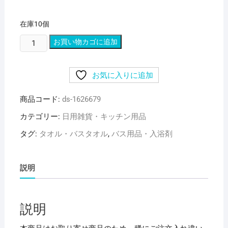
在庫10個
泉
お買い物カゴに追加
州
の
お気に入りに追加
高
級
商品コード:
ds-1626679
バ
ス
カテゴリー:
日用雑貨・キッチン用品
タ
タグ:
タオル・バスタオル
,
バス用品・入浴剤
オ
ル
60cm×130cm
説明
く
る
み
説明
色
綿