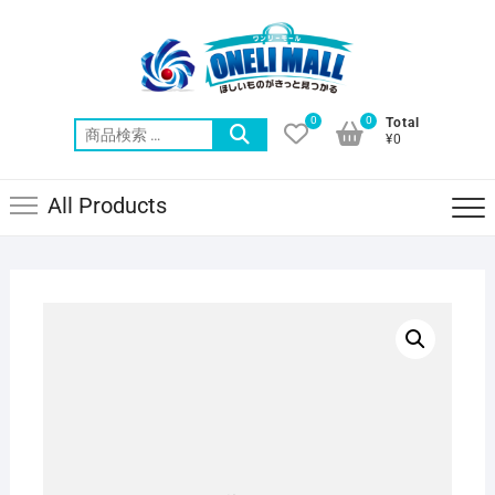
Skip
to
content
0
0
Total
検
¥0
索
対
All Products
象: