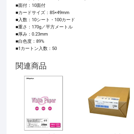
■面付：10面付
■カードサイズ：85×49mm
■入数：10シート・100カード
■重さ：170g／平方メートル
■厚み：0.23mm
■白色度：89%
■1カートン入数：50
関連商品