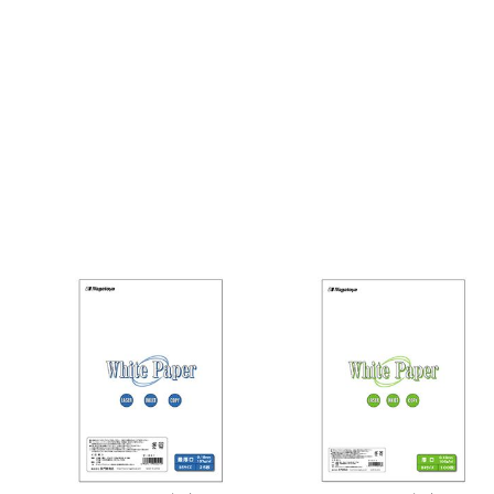
ッ
ト】
個