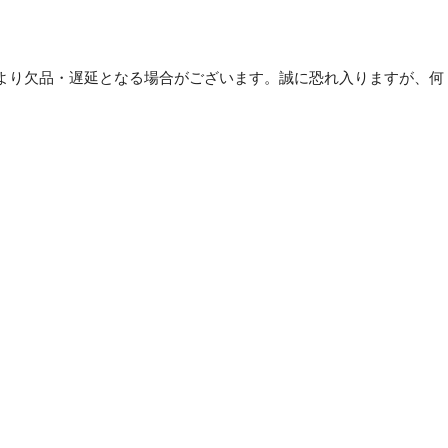
ジ
ェ
ッ
より欠品・遅延となる場合がございます。誠に恐れ入りますが、何
ト
フ
。
ォ
ト
光
沢
名
刺
カ
ー
ド・
角
丸
JP-
MCMARUGK【×5
セ