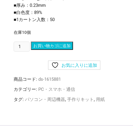
■厚み：0.23mm
■白色度：89%
■1カートン入数：50
在庫10個
（ま
お買い物カゴに追加
と
め）
お気に入りに追加
サ
ン
商品コード:
ds-1615881
ワ
サ
カテゴリー:
PC・スマホ・通信
プ
タグ:
パソコン・周辺機器
,
手作りキット
,
用紙
ラ
イ
イ
ン
ク