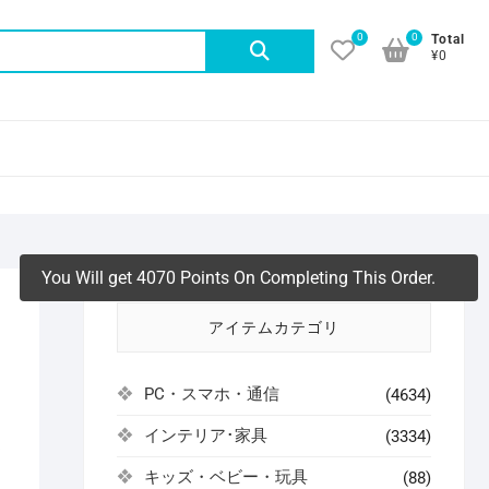
0
0
検
Total
¥0
索
対
象:
You Will get 4070 Points On Completing This Order.
ジ
アイテムカテゴリ
PC・スマホ・通信
(4634)
インテリア･家具
(3334)
よ
キッズ・ベビー・玩具
(88)