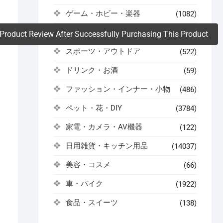
ゲーム・ホビー・楽器
(1082)
。
コスメ・健康・医薬品
(504)
Product Review After Successfully Purchasing This Product
スポーツ・アウトドア
(522)
ドリンク・お酒
(59)
ファッション・インナー・小物
(486)
ペット・花・DIY
(3784)
家電・カメラ・AV機器
(122)
日用雑貨・キッチン用品
(14037)
美容・コスメ
(66)
車・バイク
(1922)
食品・スイーツ
(138)