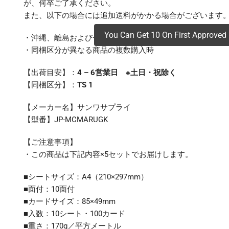
が、何卒ご了承ください。
また、以下の場合には追加送料がかかる場合がございます
You Can Get 10 On First Approved 
・沖縄、離島および一部地域への配送時
・同梱区分が異なる商品の複数購入時
【出荷目安】：
4 – 6営業日 ※土日・祝除く
【同梱区分】：
TS 1
【メーカー名】サンワサプライ
【型番】JP-MCMARUGK
【ご注意事項】
・この商品は下記内容×5セットでお届けします。
■シートサイズ：A4（210×297mm）
■面付：10面付
■カードサイズ：85×49mm
■入数：10シート・100カード
■重さ：170g／平方メートル