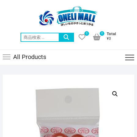
Skip
to
content
0
0
Total
検
¥0
索
対
All Products
象: