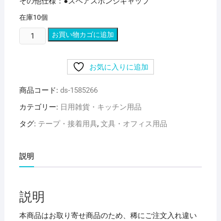
その他仕様：●スペアスポンジキャップ
在庫10個
（ま
お買い物カゴに追加
と
め）
お気に入りに追加
ヤ
マ
商品コード:
ds-1585266
ト
エ
カテゴリー:
日用雑貨・キッチン用品
コ
タグ:
テープ・接着用具
,
文具・オフィス用品
ミ
ュ
ア
説明
ラ
ビ
ッ
説明
ク
ヤ
本商品はお取り寄せ商品のため、稀にご注文入れ違い