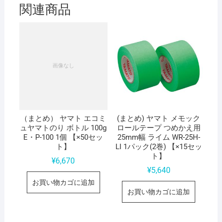
【×15
関連商品
セ
ッ
ト】
個
（まとめ） ヤマト エコミ
(まとめ) ヤマト メモック
ュヤマトのり ボトル 100g
ロールテープ つめかえ用
E・P-100 1個 【×50セッ
25mm幅 ライム WR-25H-
ト】
LI 1パック(2巻) 【×15セッ
ト】
¥
6,670
¥
5,640
お買い物カゴに追加
お買い物カゴに追加