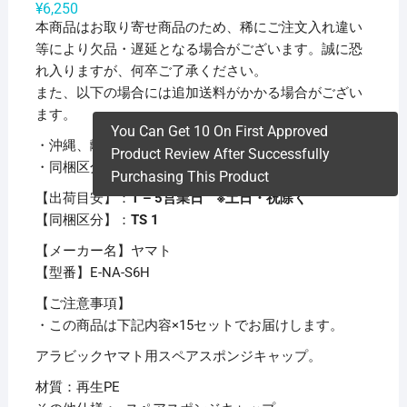
¥
6,250
本商品はお取り寄せ商品のため、稀にご注文入れ違い
等により欠品・遅延となる場合がございます。誠に恐
れ入りますが、何卒ご了承ください。
また、以下の場合には追加送料がかかる場合がござい
ます。
You Can Get 10 On First Approved
・沖縄、離島および一部地域への配送時
Product Review After Successfully
・同梱区分が異なる商品の複数購入時
Purchasing This Product
【出荷目安】：
1 – 5営業日 ※土日・祝除く
【同梱区分】：
TS 1
【メーカー名】ヤマト
【型番】E-NA-S6H
【ご注意事項】
・この商品は下記内容×15セットでお届けします。
アラビックヤマト用スペアスポンジキャップ。
材質：再生PE