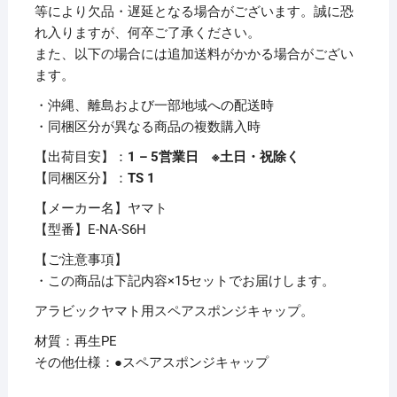
マ
等により欠品・遅延となる場合がございます。誠に恐
ト
れ入りますが、何卒ご了承ください。
ス
また、以下の場合には追加送料がかかる場合がござい
ポ
ます。
ン
・沖縄、離島および一部地域への配送時
ジ
・同梱区分が異なる商品の複数購入時
キ
ャ
【出荷目安】：
1 – 5営業日 ※土日・祝除く
ッ
【同梱区分】：
TS 1
プ
【メーカー名】ヤマト
E-
【型番】E-NA-S6H
NA-
S6H
【ご注意事項】
1
・この商品は下記内容×15セットでお届けします。
パ
アラビックヤマト用スペアスポンジキャップ。
ッ
材質：再生PE
ク
その他仕様：●スペアスポンジキャップ
（6
個）