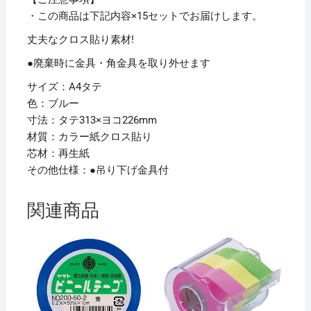
CS-
・この商品は下記内容×15セットでお届けします。
120C
丈夫なクロス貼り素材!
1
●廃棄時に金具・角金具を取り外せます
枚
【×15
サイズ：A4タテ
セ
色：ブルー
ッ
寸法：タテ313×ヨコ226mm
ト】
材質：カラー紙クロス貼り
個
芯材：再生紙
その他仕様：●吊り下げ金具付
関連商品