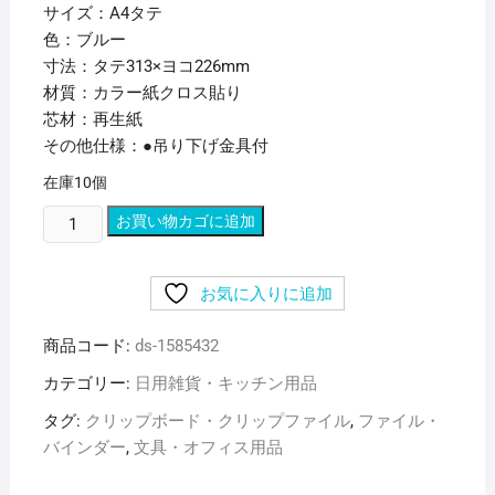
サイズ：A4タテ
色：ブルー
寸法：タテ313×ヨコ226mm
材質：カラー紙クロス貼り
芯材：再生紙
その他仕様：●吊り下げ金具付
在庫10個
（ま
お買い物カゴに追加
と
め）
お気に入りに追加
ラ
イ
商品コード:
ds-1585432
オ
ン
カテゴリー:
日用雑貨・キッチン用品
事
タグ:
クリップボード・クリップファイル
,
ファイル・
務
バインダー
,
文具・オフィス用品
器
カ