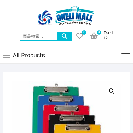
Skip
to
content
0
0
Total
検
¥0
索
対
All Products
象: