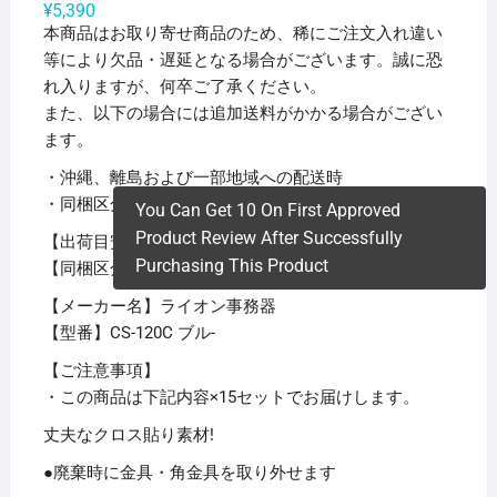
¥
5,390
本商品はお取り寄せ商品のため、稀にご注文入れ違い
等により欠品・遅延となる場合がございます。誠に恐
れ入りますが、何卒ご了承ください。
また、以下の場合には追加送料がかかる場合がござい
ます。
・沖縄、離島および一部地域への配送時
・同梱区分が異なる商品の複数購入時
You Can Get 10 On First Approved
Product Review After Successfully
【出荷目安】：
1 – 5営業日 ※土日・祝除く
Purchasing This Product
【同梱区分】：
TS 1
【メーカー名】ライオン事務器
【型番】CS-120C ブル-
【ご注意事項】
・この商品は下記内容×15セットでお届けします。
丈夫なクロス貼り素材!
●廃棄時に金具・角金具を取り外せます