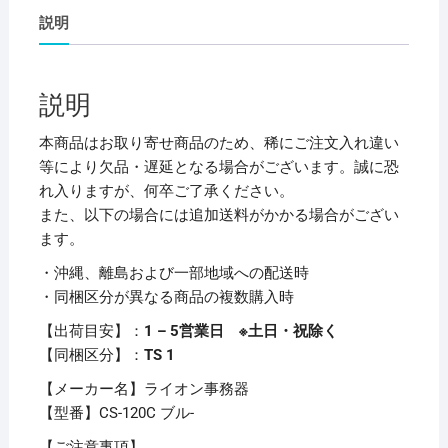
ラ
説明
ー
ボ
ー
説明
ル
用
本商品はお取り寄せ商品のため、稀にご注文入れ違い
箋
等により欠品・遅延となる場合がございます。誠に恐
挟
れ入りますが、何卒ご了承ください。
ク
また、以下の場合には追加送料がかかる場合がござい
ロ
ます。
ス
・沖縄、離島および一部地域への配送時
貼
・同梱区分が異なる商品の複数購入時
り
A4
【出荷目安】：
1 – 5営業日 ※土日・祝除く
タ
【同梱区分】：
TS 1
テ
【メーカー名】ライオン事務器
ブ
【型番】CS-120C ブル-
ル
ー
【ご注意事項】