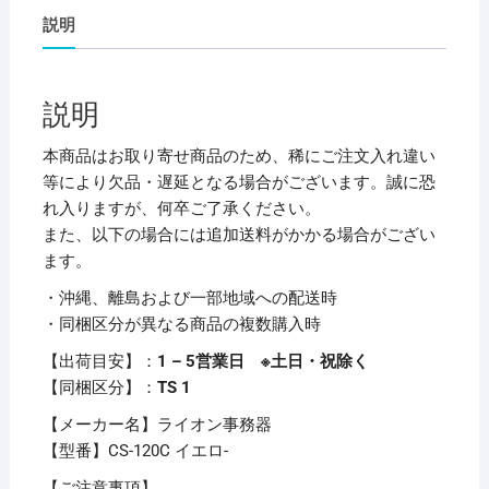
ラ
説明
ー
ボ
ー
説明
ル
用
本商品はお取り寄せ商品のため、稀にご注文入れ違い
箋
等により欠品・遅延となる場合がございます。誠に恐
挟
れ入りますが、何卒ご了承ください。
ク
また、以下の場合には追加送料がかかる場合がござい
ロ
ます。
ス
・沖縄、離島および一部地域への配送時
貼
・同梱区分が異なる商品の複数購入時
り
A4
【出荷目安】：
1 – 5営業日 ※土日・祝除く
タ
【同梱区分】：
TS 1
テ
【メーカー名】ライオン事務器
イ
【型番】CS-120C イエロ-
エ
ロ
【ご注意事項】