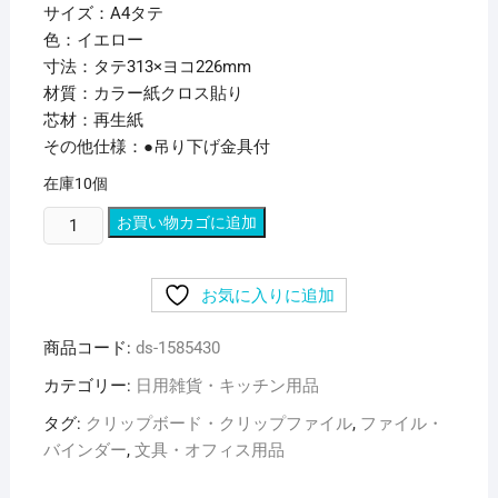
サイズ：A4タテ
色：イエロー
寸法：タテ313×ヨコ226mm
材質：カラー紙クロス貼り
芯材：再生紙
その他仕様：●吊り下げ金具付
在庫10個
（ま
お買い物カゴに追加
と
め）
お気に入りに追加
ラ
イ
商品コード:
ds-1585430
オ
ン
カテゴリー:
日用雑貨・キッチン用品
事
タグ:
クリップボード・クリップファイル
,
ファイル・
務
バインダー
,
文具・オフィス用品
器
カ