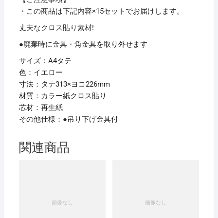
ー
・この商品は下記内容×15セットでお届けします。
CS-
丈夫なクロス貼り素材!
120C
●廃棄時に金具・角金具を取り外せます
1
枚
サイズ：A4タテ
【×15
色：イエロー
セ
寸法：タテ313×ヨコ226mm
ッ
材質：カラー紙クロス貼り
ト】
芯材：再生紙
個
その他仕様：●吊り下げ金具付
関連商品