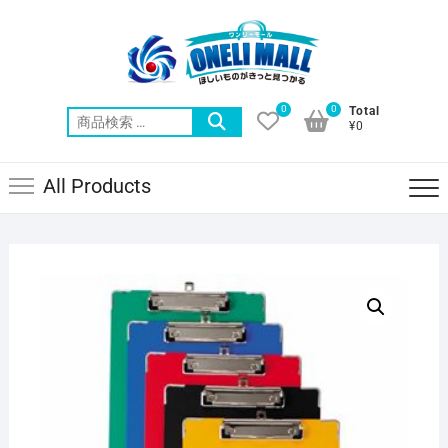
Skip
to
content
0
0
Total
検
¥0
索
対
All Products
象: