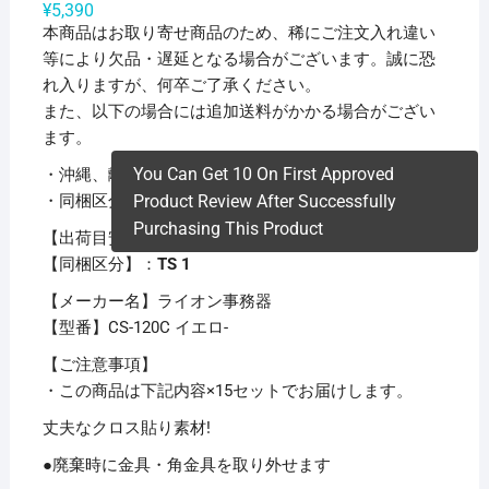
¥
5,390
本商品はお取り寄せ商品のため、稀にご注文入れ違い
等により欠品・遅延となる場合がございます。誠に恐
れ入りますが、何卒ご了承ください。
また、以下の場合には追加送料がかかる場合がござい
ます。
You Can Get 10 On First Approved
・沖縄、離島および一部地域への配送時
・同梱区分が異なる商品の複数購入時
Product Review After Successfully
Purchasing This Product
【出荷目安】：
1 – 5営業日 ※土日・祝除く
【同梱区分】：
TS 1
【メーカー名】ライオン事務器
【型番】CS-120C イエロ-
【ご注意事項】
・この商品は下記内容×15セットでお届けします。
丈夫なクロス貼り素材!
●廃棄時に金具・角金具を取り外せます