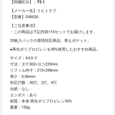
ケ
【同梱区分】：
TS 1
ッ
【メーカー名】リヒトラブ
ト）
【型番】G49030
（エ
コ
【ご注意事項】
ノ
・この商品は下記内容×15セットでお届けします。
ミ
20枚入パックの環境対応商品。替えポケット。
ー
●再生ポリプロピレンを40%使用したおすすめ商品。
パ
ッ
サイズ：A4タテ
ク）
寸法：タテ302×ヨコ229mm
A4
リフィル内寸：213×298mm
タ
厚さ：0.06mm
テ
対応穴数：30穴、2穴、4穴
2・
台紙：なし
4・
エンボス：あり
30
材質：本体:再生ポリプロピレン50%
穴
重量：150g
G49030