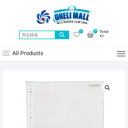
Skip
to
content
0
0
Total
検
¥0
索
対
All Products
象: