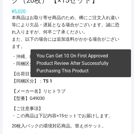
ク（20枚） 【×15セット】
¥
5,020
本商品はお取り寄せ商品のため、稀にご注文入れ違い
等により欠品・遅延となる場合がございます。誠に恐
れ入りますが、何卒ご了承ください。
また、以下の場合には追加送料がかかる場合がござい
ます。
You Can Get 10 On First Approved
・沖縄、離島および一部地域への配送時
Product Review After Successfully
・同梱区分が異なる商品の複数購入時
Purchasing This Product
【出荷目安】：
1 – 5営業日 ※土日・祝除く
【同梱区分】：
TS 1
【メーカー名】リヒトラブ
【型番】G49030
【ご注意事項】
・この商品は下記内容×15セットでお届けします。
20枚入パックの環境対応商品。替えポケット。