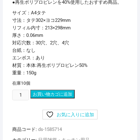
●再生ポリプロピレンを40%使用したおすすめ商品。
サイズ：A4タテ
寸法：タテ302×ヨコ229mm
リフィル内寸：213×298mm
厚さ：0.06mm
対応穴数：30穴、2穴、4穴
台紙：なし
エンボス：あり
材質：本体:再生ポリプロピレン50%
重量：150g
在庫10個
（ま
お買い物カゴに追加
と
め）
お気に入りに追加
リ
ヒ
商品コード:
ds-1585714
ト
ラ
カテゴリー:
日用雑貨・キッチン用品