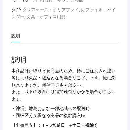
ブ
タグ:
クリアケース・クリアファイル
,
ファイル・バイ
リ
ンダー
,
文具・オフィス用品
ク
エ
ス
説明
ト
ク
リ
説明
ヤ
ー
本商品はお取り寄せ商品のため、稀にご注文入れ違い
ポ
等により欠品・遅延となる場合がございます。誠に恐
ケ
れ入りますが、何卒ご了承ください。
ッ
また、以下の場合には追加送料がかかる場合がござい
ト
ます。
（ク
・沖縄、離島および一部地域への配送時
リ
・同梱区分が異なる商品の複数購入時
ア
ポ
【出荷目安】：
1 – 5営業日 ※土日・祝除く