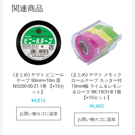
1
関連商品
パ
ッ
ク
（20
枚）
【×15
セ
ッ
ト】
(まとめ) ヤマト ビニール
(まとめ) ヤマト メモック
個
テープ 50mm×10m 黒
ロールテープ カッター付
NO200-50-21 1巻 【×15セ
15mm幅 ライム＆レモン
ット】
＆ローズ RK-15CH-B 1個
【×15セット】
¥
4,810
¥
6,400
お買い物カゴに追加
お買い物カゴに追加