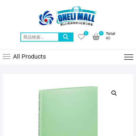
Skip
to
content
0
0
Total
検
¥0
索
対
All Products
象: