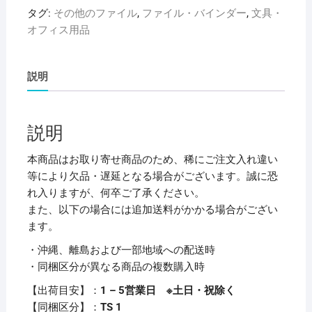
ブ
タグ:
その他のファイル
,
ファイル・バインダー
,
文具・
AQUA
オフィス用品
DROPs
ク
リ
説明
ヤ
ー
ブ
説明
ッ
ク
本商品はお取り寄せ商品のため、稀にご注文入れ違い
（ク
等により欠品・遅延となる場合がございます。誠に恐
リ
れ入りますが、何卒ご了承ください。
ア
また、以下の場合には追加送料がかかる場合がござい
ブ
ます。
ッ
・沖縄、離島および一部地域への配送時
ク）
・同梱区分が異なる商品の複数購入時
（ポ
ケ
【出荷目安】：
1 – 5営業日 ※土日・祝除く
ッ
【同梱区分】：
TS 1