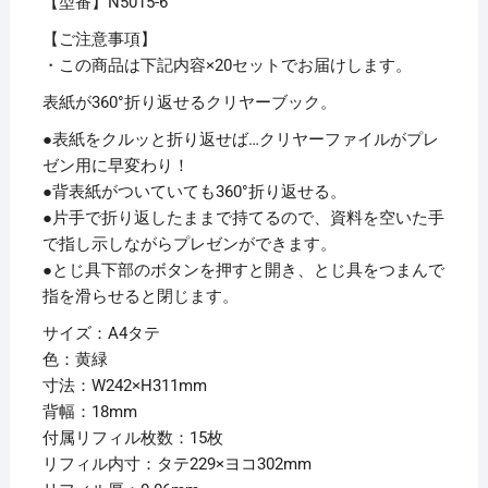
【型番】N5015-6
【ご注意事項】
・この商品は下記内容×20セットでお届けします。
表紙が360°折り返せるクリヤーブック。
●表紙をクルッと折り返せば…クリヤーファイルがプレ
ゼン用に早変わり！
●背表紙がついていても360°折り返せる。
●片手で折り返したままで持てるので、資料を空いた手
で指し示しながらプレゼンができます。
●とじ具下部のボタンを押すと開き、とじ具をつまんで
指を滑らせると閉じます。
サイズ：A4タテ
色：黄緑
寸法：W242×H311mm
背幅：18mm
付属リフィル枚数：15枚
リフィル内寸：タテ229×ヨコ302mm