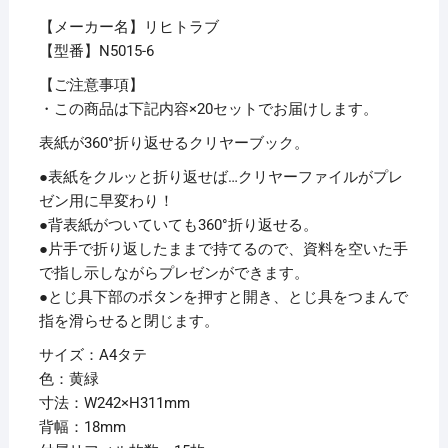
ト
【メーカー名】リヒトラブ
交
【型番】N5015-6
換
タ
【ご注意事項】
イ
・この商品は下記内容×20セットでお届けします。
プ）
表紙が360°折り返せるクリヤーブック。
A4
●表紙をクルッと折り返せば…クリヤーファイルがプレ
タ
ゼン用に早変わり！
テ
●背表紙がついていても360°折り返せる。
30
●片手で折り返したままで持てるので、資料を空いた手
穴
で指し示しながらプレゼンができます。
15
●とじ具下部のボタンを押すと開き、とじ具をつまんで
ポ
指を滑らせると閉じます。
ケ
ッ
サイズ：A4タテ
ト
色：黄緑
付
寸法：W242×H311mm
属
背幅：18mm
背