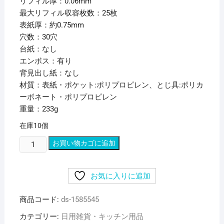
リフィル厚：0.06mm
最大リフィル収容枚数：25枚
表紙厚：約0.75mm
穴数：30穴
台紙：なし
エンボス：有り
背見出し紙：なし
材質：表紙・ポケット:ポリプロピレン、とじ具:ポリカ
ーボネート・ポリプロピレン
重量：233g
在庫10個
（ま
お買い物カゴに追加
と
め）
お気に入りに追加
リ
ヒ
商品コード:
ds-1585545
ト
ラ
カテゴリー:
日用雑貨・キッチン用品