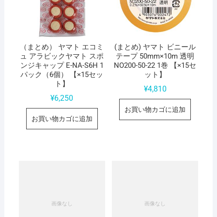
（まとめ） ヤマト エコミ
(まとめ) ヤマト ビニール
ュ アラビックヤマト スポ
テープ 50mm×10m 透明
ンジキャップ E-NA-S6H 1
NO200-50-22 1巻 【×15セ
パック（6個） 【×15セッ
ット】
ト】
¥
4,810
¥
6,250
お買い物カゴに追加
お買い物カゴに追加