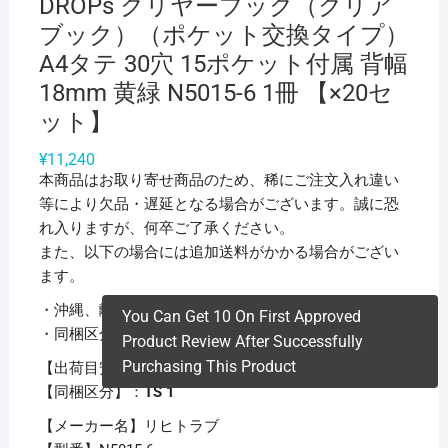
DROPs クリヤーブック（クリア
ブック）（ポケット交換タイプ）
A4タテ 30穴 15ポケット付属 背幅
18mm 黄緑 N5015-6 1冊 【×20セ
ット】
¥
11,240
本商品はお取り寄せ商品のため、稀にご注文入れ違い
等により欠品・遅延となる場合がございます。誠に恐
れ入りますが、何卒ご了承ください。
また、以下の場合には追加送料がかかる場合がござい
ます。
・沖縄、離島および一部地域への配送時
You Can Get 10 On First Approved
・同梱区分が異なる商品の複数購入時
Product Review After Successfully
Purchasing This Product
【出荷目安】：
1 – 5営業日 ※土日・祝除く
【同梱区分】：
TS 1
【メーカー名】リヒトラブ