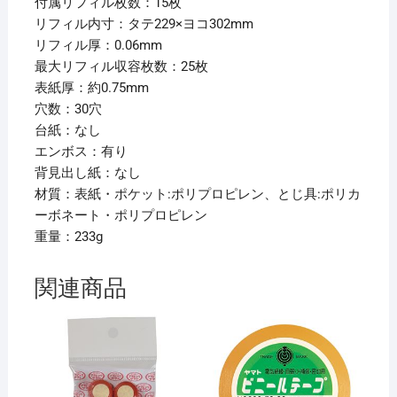
付属リフィル枚数：15枚
幅
リフィル内寸：タテ229×ヨコ302mm
18mm
リフィル厚：0.06mm
黄
最大リフィル収容枚数：25枚
緑
表紙厚：約0.75mm
N5015-
穴数：30穴
6
台紙：なし
1
エンボス：有り
冊
背見出し紙：なし
【×20
材質：表紙・ポケット:ポリプロピレン、とじ具:ポリカ
セ
ーボネート・ポリプロピレン
ッ
重量：233g
ト】
個
関連商品