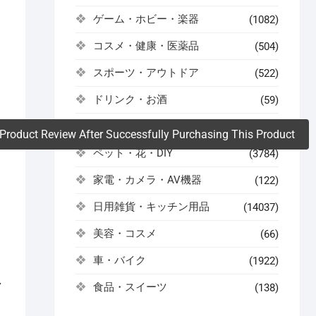
よ
ゲーム・ホビー・楽器
(1082)
コスメ・健康・医薬品
(504)
。
スポーツ・アウトドア
(522)
ドリンク・お酒
(59)
ファッション・インナー・小物
(486)
Product Review After Successfully Purchasing This Product
ペット・花・DIY
(3784)
家電・カメラ・AV機器
(122)
日用雑貨・キッチン用品
(14037)
美容・コスメ
(66)
車・バイク
(1922)
ァ
食品・スイーツ
(138)