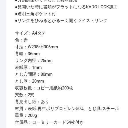
●分別廃棄ができるとじ具を使用
●見開いた時に書類がフラットになるKADO-LOCK加工
●透明三角ポケット付
●リングをひねるとかるーく開くツイストリング
サイズ：A4タテ
色：赤
寸法：W238×H306mm
背幅：36mm
リング内径：25mm
表紙厚：1mm
とじ穴間隔：80mm
とじ厚：20mm
収容枚数：コピー用紙約200枚
穴数：2穴
背見出し紙：あり
材質：表紙:再生ポリプロピレン50%、とじ具:スチール
重量：200g
付属品：ロータリーカード54枚付き