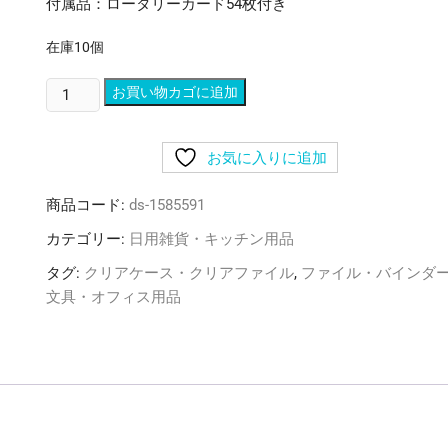
付属品：ロータリーカード54枚付き
在庫10個
（ま
お買い物カゴに追加
と
め）
お気に入りに追加
リ
ヒ
商品コード:
ds-1585591
ト
ラ
カテゴリー:
日用雑貨・キッチン用品
ブ
タグ:
クリアケース・クリアファイル
,
ファイル・バインダ
Avanti
文具・オフィス用品
リ
ン
グ
フ
ァ
イ