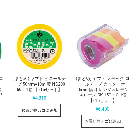
ロ
(まとめ) ヤマト ビニールテ
(まとめ) ヤマト メモック 
ープ 50mm×10m 黄 NO200-
ールテープ カッター付
＆
50-1 1巻 【×15セット】
15mm幅 オレンジ＆レモン
3
＆ローズ RK-15CH-C 1個
¥
4,810
【×15セット】
¥
6,400
お買い物カゴに追加
お買い物カゴに追加