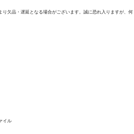
ル
（カ
より欠品・遅延となる場合がございます。誠に恐れ入りますが、何
ド
ロ
。
ッ
ク
＆
ツ
イ
ス
ト
リ
ン
グ）
A4
タ
テ
ァイル
2
穴