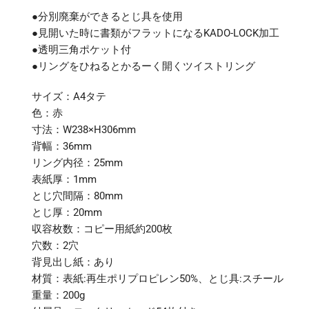
●分別廃棄ができるとじ具を使用
●見開いた時に書類がフラットになるKADO-LOCK加工
●透明三角ポケット付
●リングをひねるとかるーく開くツイストリング
サイズ：A4タテ
色：赤
寸法：W238×H306mm
背幅：36mm
リング内径：25mm
表紙厚：1mm
とじ穴間隔：80mm
とじ厚：20mm
収容枚数：コピー用紙約200枚
穴数：2穴
背見出し紙：あり
材質：表紙:再生ポリプロピレン50%、とじ具:スチール
重量：200g