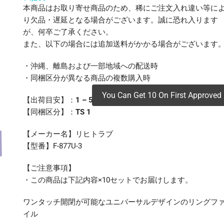
本商品はお取り寄せ商品のため、稀にご注文入れ違い等に
り欠品・遅延となる場合がございます。誠に恐れ入ります
が、何卒ご了承ください。
また、以下の場合には追加送料がかかる場合がございます
・沖縄、離島および一部地域への配送時
・同梱区分が異なる商品の複数購入時
You Can Get 10 On First Approved 
【出荷目安】：
1 – 5営業日 ※土日・祝除く
【同梱区分】：
TS 1
【メーカー名】リヒトラブ
【型番】F-877U-3
【ご注意事項】
・この商品は下記内容×10セットでお届けします。
ワンタッチ開閉が可能なユニバーサルデザインのリングフ
イル