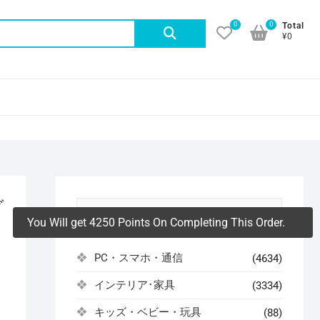
0
0
検
Total
¥0
索
対
象:
グ
アイテムカテゴリ
You Will get 4250 Points On Completing This Order.
PC・スマホ・通信
(4634)
インテリア･家具
(3334)
キッズ・ベビー・玩具
(88)