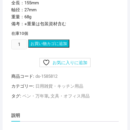
全長：155mm
軸径：27mm
重量：68g
備考：※重量は包装資材含む
在庫10個
（ま
お買い物カゴに追加
と
め）
お気に入りに追加
レ
イ
商品コード:
ds-1585812
メ
イ
カテゴリー:
日用雑貨・キッチン用品
藤
タグ:
ペン・万年筆
,
文具・オフィス用品
井
蛍
光
説明
ボ
ー