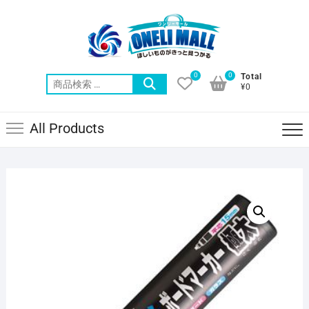
Skip
to
content
0
0
Total
検
¥0
索
対
All Products
象: