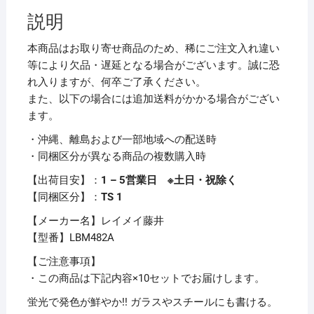
ド
説明
マ
ー
本商品はお取り寄せ商品のため、稀にご注文入れ違い
カ
等により欠品・遅延となる場合がございます。誠に恐
ー
れ入りますが、何卒ご了承ください。
極
また、以下の場合には追加送料がかかる場合がござい
太
ます。
ブ
・沖縄、離島および一部地域への配送時
ル
・同梱区分が異なる商品の複数購入時
ー
LBM482A
【出荷目安】：
1 – 5営業日 ※土日・祝除く
1
【同梱区分】：
TS 1
本
【メーカー名】レイメイ藤井
【×10
【型番】LBM482A
セ
ッ
【ご注意事項】
ト】
・この商品は下記内容×10セットでお届けします。
個
蛍光で発色が鮮やか!! ガラスやスチールにも書ける。