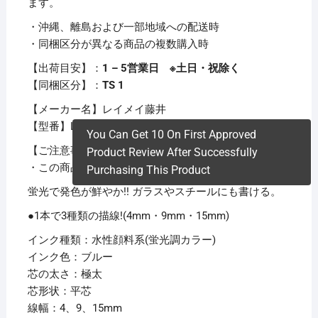
ます。
・沖縄、離島および一部地域への配送時
・同梱区分が異なる商品の複数購入時
【出荷目安】：
1 – 5営業日 ※土日・祝除く
【同梱区分】：
TS 1
【メーカー名】レイメイ藤井
【型番】LBM482A
You Can Get 10 On First Approved
【ご注意事項】
Product Review After Successfully
・この商品は下記内容×10セットでお届けします。
Purchasing This Product
蛍光で発色が鮮やか!! ガラスやスチールにも書ける。
●1本で3種類の描線!(4mm・9mm・15mm)
インク種類：水性顔料系(蛍光調カラー)
インク色：ブルー
芯の太さ：極太
芯形状：平芯
線幅：4、9、15mm