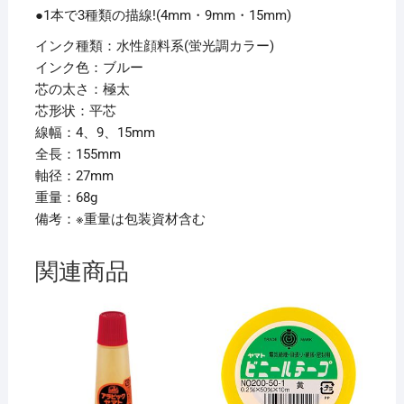
●1本で3種類の描線!(4mm・9mm・15mm)
インク種類：水性顔料系(蛍光調カラー)
インク色：ブルー
芯の太さ：極太
芯形状：平芯
線幅：4、9、15mm
全長：155mm
軸径：27mm
重量：68g
備考：※重量は包装資材含む
関連商品