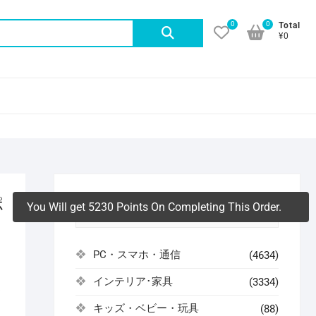
0
0
検
Total
¥0
索
対
象:
ポ
You Will get 5230 Points On Completing This Order.
アイテムカテゴリ
PC・スマホ・通信
(4634)
インテリア･家具
(3334)
よ
キッズ・ベビー・玩具
(88)