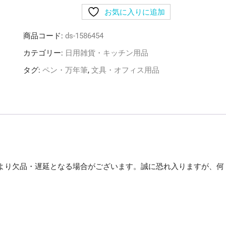
め）
お気に入りに追加
三
菱
商品コード:
ds-1586454
鉛
筆
カテゴリー:
日用雑貨・キッチン用品
水
タグ:
ペン・万年筆
,
文具・オフィス用品
性
マ
ー
カ
ー
ポ
ス
カ
より欠品・遅延となる場合がございます。誠に恐れ入りますが、何
中
字
。
丸
芯
紫