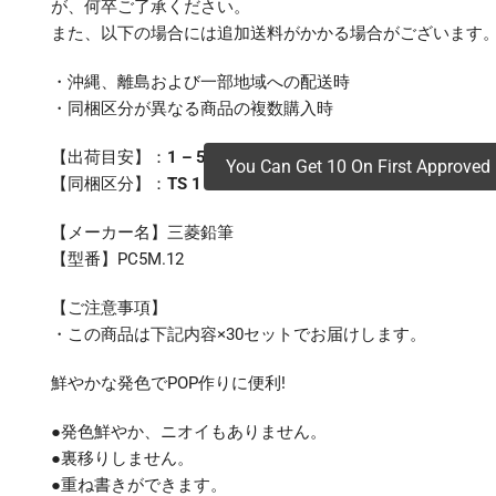
が、何卒ご了承ください。
また、以下の場合には追加送料がかかる場合がございます
・沖縄、離島および一部地域への配送時
・同梱区分が異なる商品の複数購入時
【出荷目安】：
1 – 5営業日 ※土日・祝除く
You Can Get 10 On First Approved 
【同梱区分】：
TS 1
【メーカー名】三菱鉛筆
【型番】PC5M.12
【ご注意事項】
・この商品は下記内容×30セットでお届けします。
鮮やかな発色でPOP作りに便利!
●発色鮮やか、ニオイもありません。
●裏移りしません。
●重ね書きができます。