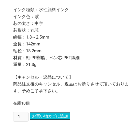
インク種類：水性顔料インク
インク色：紫
芯の太さ：中字
芯形状：丸芯
線幅：1.8～2.5mm
全長：142mm
軸径：18.2mm
材質：軸:PP樹脂、ペン芯:PET繊維
重量：21.3g
【キャンセル・返品について】
商品注文後のキャンセル、返品はお断りさせて頂いており
す。予めご了承下さい。
在庫10個
（ま
お買い物カゴに追加
と