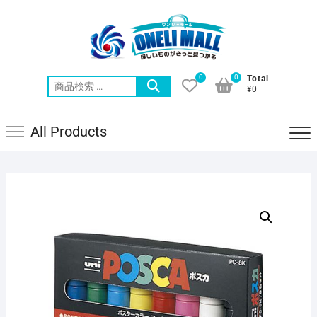
Skip
to
content
0
0
Total
検
¥0
索
対
All Products
象: