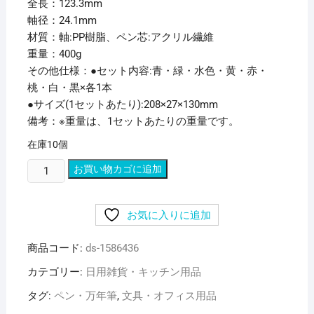
全長：123.3mm
軸径：24.1mm
材質：軸:PP樹脂、ペン芯:アクリル繊維
重量：400g
その他仕様：●セット内容:青・緑・水色・黄・赤・
桃・白・黒×各1本
●サイズ(1セットあたり):208×27×130mm
備考：※重量は、1セットあたりの重量です。
在庫10個
（ま
お買い物カゴに追加
と
め）
お気に入りに追加
三
菱
商品コード:
ds-1586436
鉛
筆
カテゴリー:
日用雑貨・キッチン用品
水
タグ:
ペン・万年筆
,
文具・オフィス用品
性