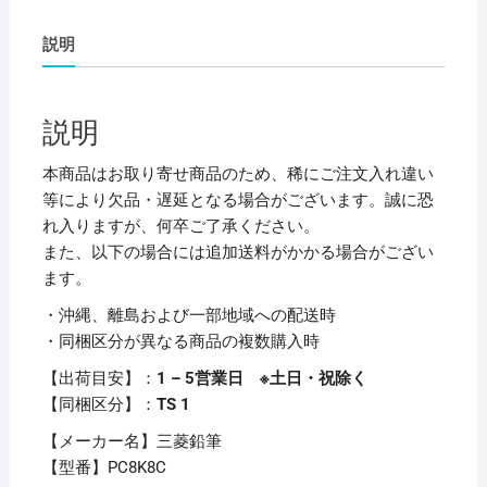
マ
ー
説明
カ
ー
ポ
説明
ス
カ
本商品はお取り寄せ商品のため、稀にご注文入れ違い
太
等により欠品・遅延となる場合がございます。誠に恐
字
れ入りますが、何卒ご了承ください。
角
また、以下の場合には追加送料がかかる場合がござい
芯
ます。
8
・沖縄、離島および一部地域への配送時
色
・同梱区分が異なる商品の複数購入時
（各
色
【出荷目安】：
1 – 5営業日 ※土日・祝除く
1
【同梱区分】：
TS 1
本）
【メーカー名】三菱鉛筆
PC8K8C
【型番】PC8K8C
1