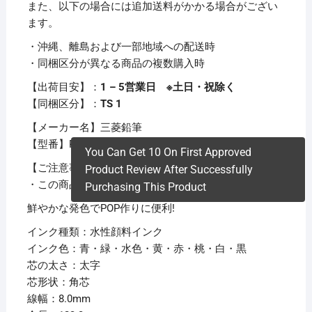
また、以下の場合には追加送料がかかる場合がござい
ます。
・沖縄、離島および一部地域への配送時
・同梱区分が異なる商品の複数購入時
【出荷目安】：
1 – 5営業日 ※土日・祝除く
【同梱区分】：
TS 1
【メーカー名】三菱鉛筆
【型番】PC8K8C
You Can Get 10 On First Approved
【ご注意事項】
Product Review After Successfully
・この商品は下記内容×3セットでお届けします。
Purchasing This Product
鮮やかな発色でPOP作りに便利!
インク種類：水性顔料インク
インク色：青・緑・水色・黄・赤・桃・白・黒
芯の太さ：太字
芯形状：角芯
線幅：8.0mm