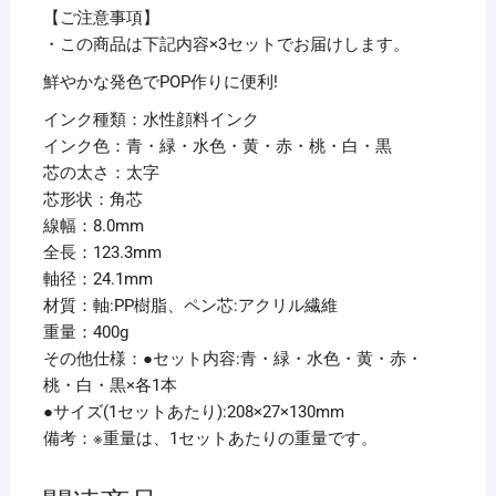
パ
【ご注意事項】
ッ
・この商品は下記内容×3セットでお届けします。
ク
鮮やかな発色でPOP作りに便利!
【×3
インク種類：水性顔料インク
セ
インク色：青・緑・水色・黄・赤・桃・白・黒
ッ
芯の太さ：太字
ト】
芯形状：角芯
個
線幅：8.0mm
全長：123.3mm
軸径：24.1mm
材質：軸:PP樹脂、ペン芯:アクリル繊維
重量：400g
その他仕様：●セット内容:青・緑・水色・黄・赤・
桃・白・黒×各1本
●サイズ(1セットあたり):208×27×130mm
備考：※重量は、1セットあたりの重量です。