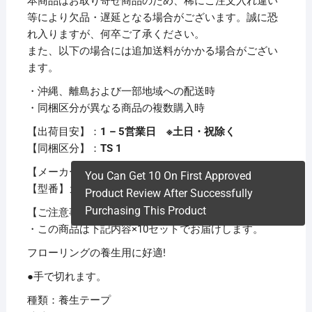
本商品はお取り寄せ商品のため、稀にご注文入れ違い
等により欠品・遅延となる場合がございます。誠に恐
れ入りますが、何卒ご了承ください。
また、以下の場合には追加送料がかかる場合がござい
ます。
・沖縄、離島および一部地域への配送時
・同梱区分が異なる商品の複数購入時
【出荷目安】：
1 – 5営業日 ※土日・祝除く
【同梱区分】：
TS 1
【メーカー名】光洋化学
You Can Get 10 On First Approved
【型番】カツトエ-スFG50
Product Review After Successfully
Purchasing This Product
【ご注意事項】
・この商品は下記内容×10セットでお届けします。
フローリングの養生用に好適!
●手で切れます。
種類：養生テープ