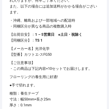
れ入りますが、何卒ご了承ください。
ス
また、以下の場合には追加送料がかかる場合がござい
FG50
ます。
1
・沖縄、離島および一部地域への配送時
巻
・同梱区分が異なる商品の複数購入時
【×10
セ
【出荷目安】：
1 – 5営業日 ※土日・祝除く
ッ
【同梱区分】：
TS 1
ト】
【メーカー名】光洋化学
個
【型番】カツトエ-スFG50
【ご注意事項】
・この商品は下記内容×10セットでお届けします。
フローリングの養生用に好適!
●手で切れます。
種類：養生テープ
寸法：幅50mm×長さ25m
厚さ：0.1mm