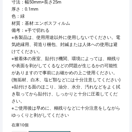
寸法：幅50mm×長さ25m
厚さ：0.1mm
色：緑
材質：基材:エンボスフィルム
備考：※手で切れる
※各製品は、使用用途以外に使用しないでください。電
気絶縁用、荷造り梱包、封緘または人体への使用は避
けてください。
※被着体の座室、貼付け機関、環境によっては、糊残り
や表面を剥がしてくるなどの問題が生じるかの可能性
がありますので事前にお確かめの上ご使用ください。
(無垢材、白木、塩ビ類などには十分注意してください)
※貼付ける面のほこり、油分、水分、汚れなどをよく拭
き取ってから貼付け、しっかりと十分に圧着してくだ
さい。
※ご使用後は早めに、糊残りなどに十分注意をしながら
ゆっくりと剥がしてください
在庫10個