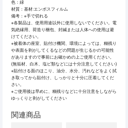
色：緑
材質：基材:エンボスフィルム
備考：※手で切れる
※各製品は、使用用途以外に使用しないでください。電
気絶縁用、荷造り梱包、封緘または人体への使用は避
けてください。
※被着体の座室、貼付け機関、環境によっては、糊残り
や表面を剥がしてくるなどの問題が生じるかの可能性
がありますので事前にお確かめの上ご使用ください。
(無垢材、白木、塩ビ類などには十分注意してください)
※貼付ける面のほこり、油分、水分、汚れなどをよく拭
き取ってから貼付け、しっかりと十分に圧着してくだ
さい。
※ご使用後は早めに、糊残りなどに十分注意をしながら
ゆっくりと剥がしてください
関連商品