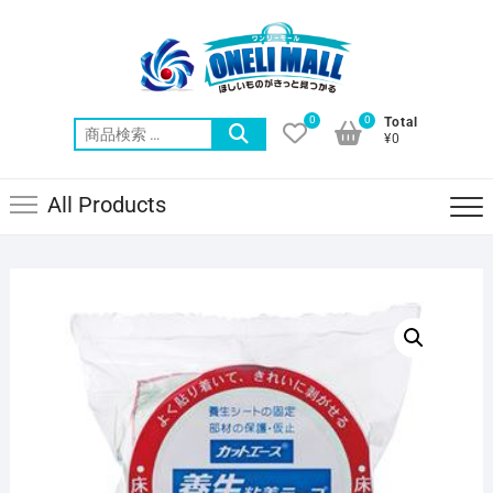
Skip
to
content
0
0
Total
検
¥0
索
対
All Products
象: