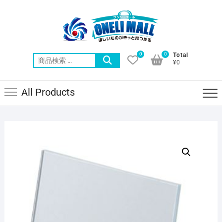
Skip
to
content
0
0
Total
検
¥0
索
対
All Products
象: