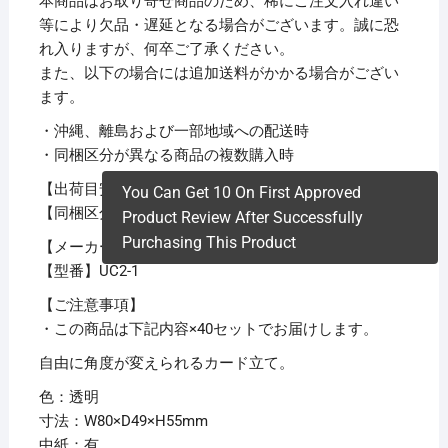
本商品はお取り寄せ商品のため、稀にご注文入れ違い
等により欠品・遅延となる場合がございます。誠に恐
れ入りますが、何卒ご了承ください。
また、以下の場合には追加送料がかかる場合がござい
ます。
・沖縄、離島および一部地域への配送時
・同梱区分が異なる商品の複数購入時
【出荷目安】：
1 – 5営業日 ※土日・祝除く
You Can Get 10 On First Approved
【同梱区分】：
TS 1
Product Review After Successfully
Purchasing This Product
【メーカー名】光
【型番】UC2-1
【ご注意事項】
・この商品は下記内容×40セットでお届けします。
自由に角度が変えられるカード立て。
色：透明
寸法：W80×D49×H55mm
中紙：有