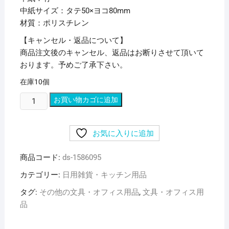
中紙サイズ：タテ50×ヨコ80mm
材質：ポリスチレン
【キャンセル・返品について】
商品注文後のキャンセル、返品はお断りさせて頂いて
おります。予めご了承下さい。
在庫10個
（ま
お買い物カゴに追加
と
め）
お気に入りに追加
光
カ
商品コード:
ds-1586095
ー
ド
カテゴリー:
日用雑貨・キッチン用品
立
タグ:
その他の文具・オフィス用品
,
文具・オフィス用
て
品
可
動