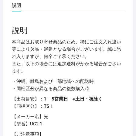
式
説明
W80×H50mm
透
明
説明
UC2-
1
本商品はお取り寄せ商品のため、稀にご注文入れ違い
1
等により欠品・遅延となる場合がございます。誠に恐
個
れ入りますが、何卒ご了承ください。
【×40
また、以下の場合には追加送料がかかる場合がござい
セ
ます。
ッ
・沖縄、離島および一部地域への配送時
ト】
・同梱区分が異なる商品の複数購入時
個
【出荷目安】：
1 – 5営業日 ※土日・祝除く
【同梱区分】：
TS 1
【メーカー名】光
【型番】UC2-1
【ご注意事項】