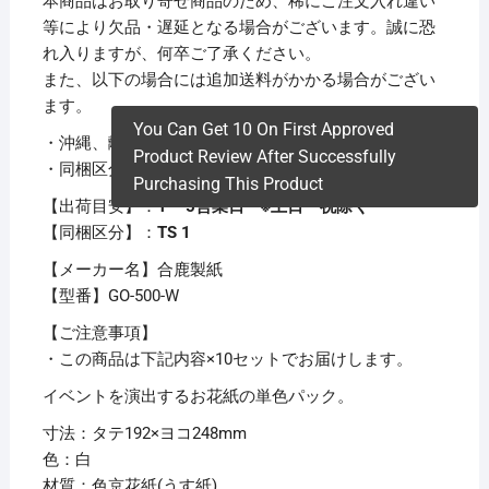
本商品はお取り寄せ商品のため、稀にご注文入れ違い
等により欠品・遅延となる場合がございます。誠に恐
れ入りますが、何卒ご了承ください。
また、以下の場合には追加送料がかかる場合がござい
ます。
You Can Get 10 On First Approved
・沖縄、離島および一部地域への配送時
Product Review After Successfully
・同梱区分が異なる商品の複数購入時
Purchasing This Product
【出荷目安】：
1 – 5営業日 ※土日・祝除く
【同梱区分】：
TS 1
【メーカー名】合鹿製紙
【型番】GO-500-W
【ご注意事項】
・この商品は下記内容×10セットでお届けします。
イベントを演出するお花紙の単色パック。
寸法：タテ192×ヨコ248mm
色：白
材質：色京花紙(うす紙)