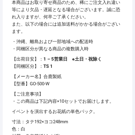
本商品はお取り寄せ商品のため、稀にご注文入れ違い
500-
等により欠品・遅延となる場合がございます。誠に恐
W
れ入りますが、何卒ご了承ください。
1
また、以下の場合には追加送料がかかる場合がござい
パ
ます。
ッ
・沖縄、離島および一部地域への配送時
ク
・同梱区分が異なる商品の複数購入時
（500
枚）
【出荷目安】：
1 – 5営業日 ※土日・祝除く
【×10
【同梱区分】：
TS 1
セ
【メーカー名】合鹿製紙
ッ
【型番】GO-500-W
ト】
個
【ご注意事項】
・この商品は下記内容×10セットでお届けします。
イベントを演出するお花紙の単色パック。
寸法：タテ192×ヨコ248mm
色：白