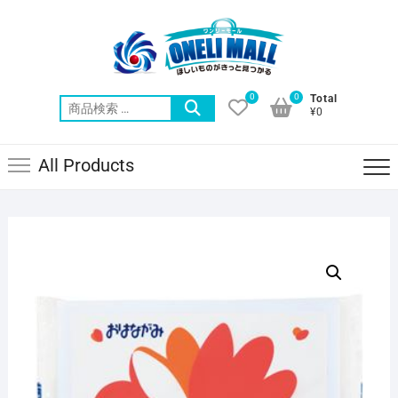
Skip
to
content
0
0
Total
検
¥0
索
対
All Products
象: