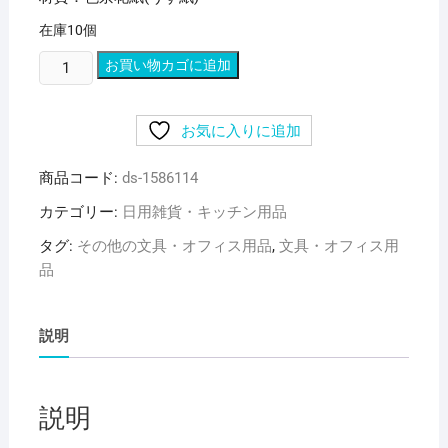
在庫10個
（ま
お買い物カゴに追加
と
め）
お気に入りに追加
合
鹿
商品コード:
ds-1586114
製
紙
カテゴリー:
日用雑貨・キッチン用品
お
タグ:
その他の文具・オフィス用品
,
文具・オフィス用
は
品
な
が
み
説明
五
色
鶴
説明
白
GO-