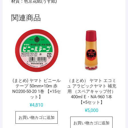
材質：色京花紙(うす紙)
関連商品
(まとめ) ヤマト ビニール
（まとめ） ヤマト エコミ
テープ 50mm×10m 赤
ュ アラビックヤマト 補充
NO200-50-20 1巻 【×15セ
用 （スペアキャップ付）
ット】
400ml E・NA-960 1本
【×5セット】
¥
4,810
¥
5,000
お買い物カゴに追加
お買い物カゴに追加