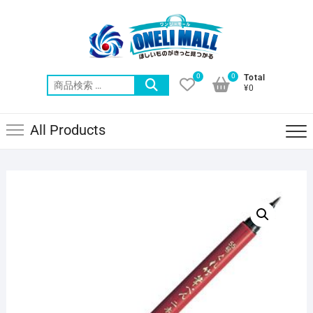
Skip
to
content
0
0
Total
検
¥0
索
対
All Products
象: