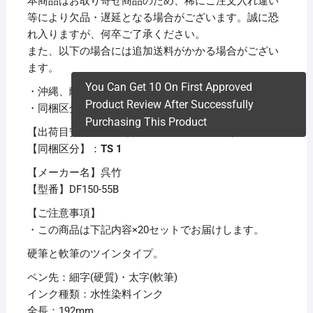
本商品はお取り寄せ商品のため、稀にご注文入れ違い
等により欠品・遅延となる場合がございます。誠に恐
れ入りますが、何卒ご了承ください。
また、以下の場合には追加送料がかかる場合がござい
ます。
You Can Get 10 On First Approved
・沖縄、離島および一部地域への配送時
Product Review After Successfully
・同梱区分が異なる商品の複数購入時
Purchasing This Product
【出荷目安】：
1 – 5営業日 ※土日・祝除く
【同梱区分】：
TS 1
【メーカー名】呉竹
【型番】DF150-55B
【ご注意事項】
・この商品は下記内容×20セットでお届けします。
硬筆と軟筆のツインタイプ。
ペン先：細字(硬質)・太字(軟筆)
インク種類：水性染料インク
全長：192mm