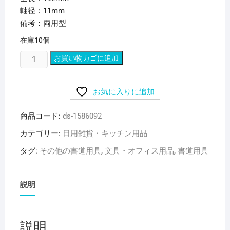
軸径：11mm
備考：両用型
在庫10個
（ま
お買い物カゴに追加
と
め）
お気に入りに追加
呉
竹
商品コード:
ds-1586092
筆
ペ
カテゴリー:
日用雑貨・キッチン用品
ン
タグ:
その他の書道用具
,
文具・オフィス用品
,
書道用具
二
本
立
説明
か
ぶ
ら
説明
55