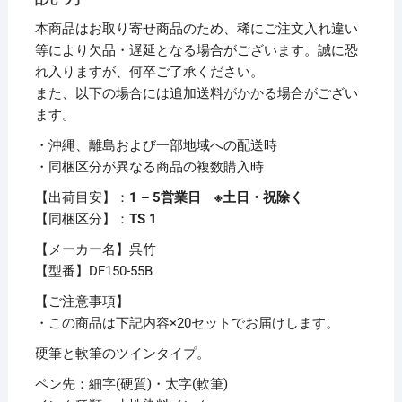
号
本商品はお取り寄せ商品のため、稀にご注文入れ違い
DF150-
等により欠品・遅延となる場合がございます。誠に恐
55B
れ入りますが、何卒ご了承ください。
1
また、以下の場合には追加送料がかかる場合がござい
本
ます。
【×20
・沖縄、離島および一部地域への配送時
セ
・同梱区分が異なる商品の複数購入時
ッ
ト】
【出荷目安】：
1 – 5営業日 ※土日・祝除く
個
【同梱区分】：
TS 1
【メーカー名】呉竹
【型番】DF150-55B
【ご注意事項】
・この商品は下記内容×20セットでお届けします。
硬筆と軟筆のツインタイプ。
ペン先：細字(硬質)・太字(軟筆)