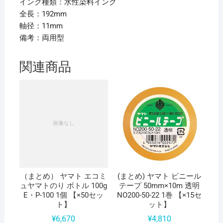
インク種類：水性染料インク
全長：192mm
軸径：11mm
備考：両用型
関連商品
（まとめ） ヤマト エコミ
(まとめ) ヤマト ビニール
ュヤマトのり ボトル 100g
テープ 50mm×10m 透明
E・P-100 1個 【×50セッ
NO200-50-22 1巻 【×15セ
ト】
ット】
¥
6,670
¥
4,810