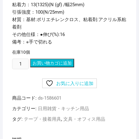
粘着力：13(1325)(N (gf) /幅25mm)
引張強度：100(N/25mm)
材質：基材:ポリエチレンクロス、粘着剤:アクリル系粘
着剤
その他仕様：●伸び(%):16
備考：※手で切れる
在庫10個
（ま
お買い物カゴに追加
と
め）
お気に入りに追加
寺
岡
商品コード:
ds-1586601
製
作
カテゴリー:
日用雑貨・キッチン用品
所
タグ:
テープ・接着用具
,
文具・オフィス用品
貼
っ
て