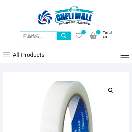
Skip
to
content
0
0
Total
検
¥0
索
対
All Products
象: