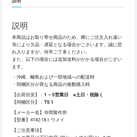
説明
は
が
せ
説明
る
P-
本商品はお取り寄せ商品のため、稀にご注文入れ違い
カ
等により欠品・遅延となる場合がございます。誠に恐
ッ
れ入りますが、何卒ご了承ください。
ト
また、以下の場合には追加送料がかかる場合がござい
テ
ます。
ー
・沖縄、離島および一部地域への配送時
プ
・同梱区分が異なる商品の複数購入時
18mm×25m
透
【出荷目安】：
1 – 5営業日 ※土日・祝除く
明
【同梱区分】：
TS 1
4142-
【メーカー名】寺岡製作所
18
【型番】4142-18トウメイ
ト
ウ
【ご注意事項】