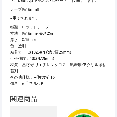
メ
・この商品は下記内容×20セットでお届けします。
イ
テープ幅18mm!!
1
●手で切れます。
巻
【×20
種類：P-カットテープ
セ
寸法：幅18mm×長さ25m
ッ
厚さ：0.15mm
ト】
色：透明
個
粘着力：13(1325)(N (gf) /幅25mm)
引張強度：100(N/25mm)
材質：基材:ポリエチレンクロス、粘着剤:アクリル系粘
着剤
その他仕様：●伸び(%):16
備考：※手で切れる
関連商品