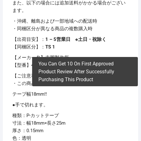
また、以下の場合には追加送料がかかる場合がござい
ます。
・沖縄、離島および一部地域への配送時
・同梱区分が異なる商品の複数購入時
【出荷目安】：
1 – 5営業日 ※土日・祝除く
【同梱区分】：
TS 1
【メーカー名】寺岡製作所
You Can Get 10 On First Approved
【型番】4142-18トウメイ
Product Review After Successfully
【ご注意事項】
Purchasing This Product
・この商品は下記内容×20セットでお届けします。
テープ幅18mm!!
●手で切れます。
種類：P-カットテープ
寸法：幅18mm×長さ25m
厚さ：0.15mm
色：透明