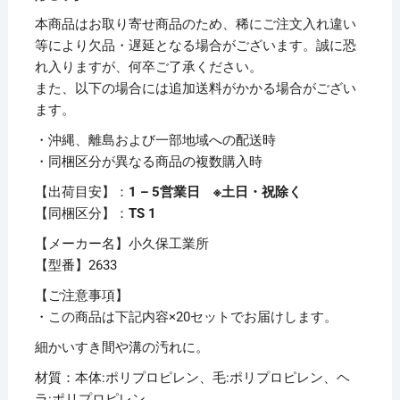
ブ
本商品はお取り寄せ商品のため、稀にご注文入れ違い
ラ
等により欠品・遅延となる場合がございます。誠に恐
シ
れ入りますが、何卒ご了承ください。
1
また、以下の場合には追加送料がかかる場合がござい
本
ます。
【×20
・沖縄、離島および一部地域への配送時
セ
・同梱区分が異なる商品の複数購入時
ッ
ト】
【出荷目安】：
1 – 5営業日 ※土日・祝除く
個
【同梱区分】：
TS 1
【メーカー名】小久保工業所
【型番】2633
【ご注意事項】
・この商品は下記内容×20セットでお届けします。
細かいすき間や溝の汚れに。
材質：本体:ポリプロピレン、毛:ポリプロピレン、ヘ
ラ:ポリプロピレン