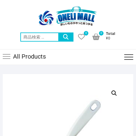
Skip
to
content
0
0
Total
検
¥0
索
対
All Products
象: