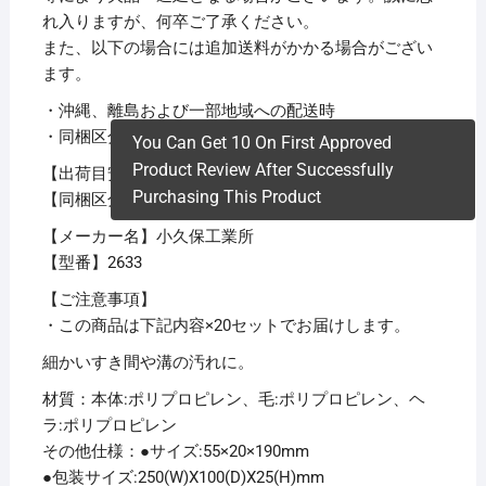
れ入りますが、何卒ご了承ください。
また、以下の場合には追加送料がかかる場合がござい
ます。
・沖縄、離島および一部地域への配送時
・同梱区分が異なる商品の複数購入時
You Can Get 10 On First Approved
Product Review After Successfully
【出荷目安】：
1 – 5営業日 ※土日・祝除く
Purchasing This Product
【同梱区分】：
TS 1
【メーカー名】小久保工業所
【型番】2633
【ご注意事項】
・この商品は下記内容×20セットでお届けします。
細かいすき間や溝の汚れに。
材質：本体:ポリプロピレン、毛:ポリプロピレン、ヘ
ラ:ポリプロピレン
その他仕様：●サイズ:55×20×190mm
●包装サイズ:250(W)X100(D)X25(H)mm