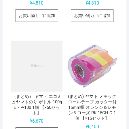
¥
4,810
¥
4,810
お買い物カゴに追加
お買い物カゴに追加
（まとめ） ヤマト エコミ
(まとめ) ヤマト メモック
ュヤマトのり ボトル 100g
ロールテープ カッター付
E・P-100 1個 【×50セッ
15mm幅 オレンジ＆レモ
ト】
ン＆ローズ RK-15CH-C 1
個 【×15セット】
¥
6,670
¥
6,400