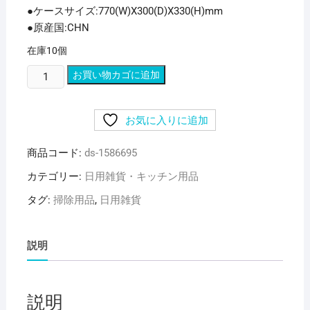
●ケースサイズ:770(W)X300(D)X330(H)mm
●原産国:CHN
在庫10個
（ま
お買い物カゴに追加
と
め）
お気に入りに追加
小
久
商品コード:
ds-1586695
保
工
カテゴリー:
日用雑貨・キッチン用品
業
タグ:
掃除用品
,
日用雑貨
所
ヘ
ラ
説明
付
サ
ッ
説明
シ