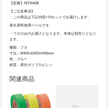
【型番】PEFN45B
ル
ー
【ご注意事項】
PEFN45B
・この商品は下記内容×10セットでお届けします。
1
再生原料使用ペールです。
個
・フタのみのお届けとなります。本体は別売りとなり
【×10
ます。
セ
ッ
種類：フタ
ト】
寸法：W455×D455×H90mm
個
色：ブルー
材質：再生ポリプロピレン
関連商品