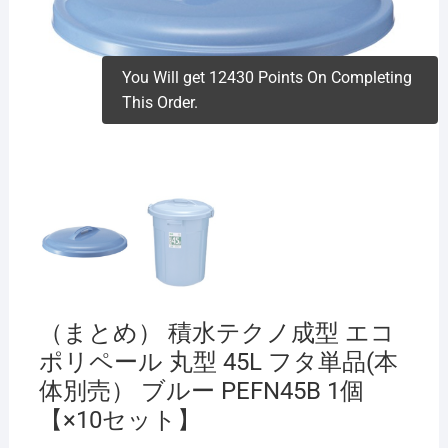
You Will get 12430 Points On Completing
This Order.
（まとめ） 積水テクノ成型 エコ
ポリペール 丸型 45L フタ単品(本
体別売） ブルー PEFN45B 1個
【×10セット】