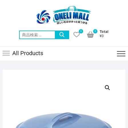
Skip
to
content
0
0
Total
検
¥0
索
対
All Products
象: