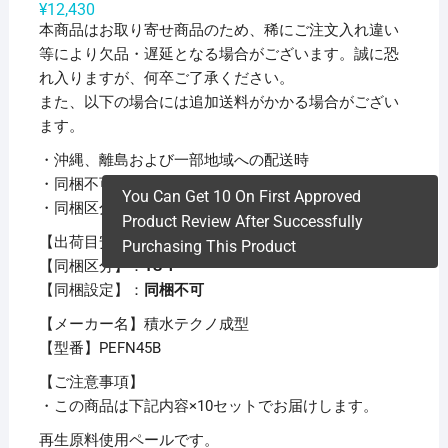
¥
12,430
本商品はお取り寄せ商品のため、稀にご注文入れ違い
等により欠品・遅延となる場合がございます。誠に恐
れ入りますが、何卒ご了承ください。
また、以下の場合には追加送料がかかる場合がござい
ます。
・沖縄、離島および一部地域への配送時
・同梱不可商品の複数購入時
You Can Get 10 On First Approved
・同梱区分が異なる商品の複数購入時
Product Review After Successfully
【出荷目安】：
1 – 5営業日 ※土日・祝除く
Purchasing This Product
【同梱区分】：
TS 1
【同梱設定】：
同梱不可
【メーカー名】積水テクノ成型
【型番】PEFN45B
【ご注意事項】
・この商品は下記内容×10セットでお届けします。
再生原料使用ペールです。