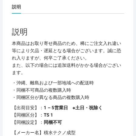
エ
説明
コ
ポ
リ
説明
ペ
ー
本商品はお取り寄せ商品のため、稀にご注文入れ違い
ル
等により欠品・遅延となる場合がございます。誠に恐
丸
れ入りますが、何卒ご了承ください。
型
また、以下の場合には追加送料がかかる場合がござい
45L
ます。
フ
・沖縄、離島および一部地域への配送時
タ
・同梱不可商品の複数購入時
単
・同梱区分が異なる商品の複数購入時
品
(本
【出荷目安】：
1 – 5営業日 ※土日・祝除く
体
【同梱区分】：
TS 1
別
【同梱設定】：
同梱不可
売）
【メーカー名】積水テクノ成型
ブ