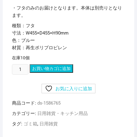
・フタのみのお届けとなります。本体は別売りとなり
ます。
種類：フタ
寸法：W455×D455×H90mm
色：ブルー
材質：再生ポリプロピレン
在庫10個
（ま
お買い物カゴに追加
と
め）
お気に入りに追加
積
水
商品コード:
ds-1586765
テ
ク
カテゴリー:
日用雑貨・キッチン用品
ノ
タグ:
ゴミ箱
,
日用雑貨
成
型